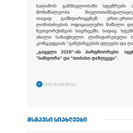
საღამოს განმავლობაში სტუმრებს
მონაწილეობა მი
ე
ღო
თ
ინსტალა
თავად
გამხდარიყვნენ
ერთ-ერთი 
ღონისძიების ოფიციალური ნაწილი და
ნეთვორქინგის სივრცეში
, სადაც
სტუ
ახალი ს
აზაფხულო ლიმიტირებული ს
კონცეფციას “განქარვების დღეები და ღა
„გაცვლა 2026“-ის პარტნიორები
იყვ
“სანდორა” და “თიბისი დაზღვევა”.
უკან დაბრუნება
ᲛᲡᲒᲐᲕᲡᲘ ᲡᲘᲐᲮᲚᲔᲔᲑᲘ