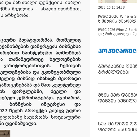
 და მას ახალი ფუნქციის, ახალი
2025-10-16 14:28
ქმნა შეუძლია
-
ახალი ფორმით,
ს არსებობა
,
IWSC 2026 Wine & Spi
ს ჟიურის უცხოელ
ცნობილია
IWSC 2026 Wine & Spirit
ჟიურის უცხოელი წე
ცნობილია
აციური პლატფორმაა, რომელიც
ქანიზმების დანერგვას ბიზნესსა
ᲞᲝᲞᲣᲚᲐᲠᲣᲚ
უთრებით საინტერესო აღმოჩნდა
თანამედროვე ხელოვნების
ვიზიტორებისთვის.
ჩემთვის
გურჯაანის ღვი
ხელოვნებისა და ეკომეგობრული
გრძელდება!
მელიც მიზნად ისახავს მეორადი
გამოყენებასა და მათ კულტურულ
ების ფარგლებში, ძველი და
მზეს ვერ დაემა
რებულ ექსპონატებად
. გვიხარია,
დაცვის აუცილე
 ბიზნესის ინტერესი და
2027 წელს პროექტი კიდევ უფრო
ნელ
ო
ბაზე საუბრობს
სოციალური
ნი ღვინაშვილი
.
სუს-მა დიდი ო
ფაქტზე ბათუმი