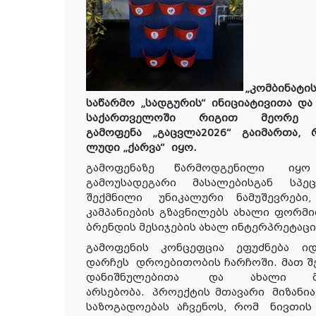
„კომბინატ
ის
საწარმო „სადგურის“ ინიციატივითა დ
საქართველოში რიგით მეორ
გამოფენა
„
გაცვლა
2026
“
გაიმართა
,
ლუდი „ქარვა“
იყო
.
გამოფენაზე წარმოდგენილი
ი
გამოუსადეგარი მასალებისგან სპ
შექმნილი
უნიკალური ნამუშევრები
,
კამპანიების გზავნილებს ახალი ფორმ
ბრენდის მესიჯების ახალ ინტერპრეტაცი
გამოფენის კონცეფცია ეფუძნება ი
დარჩეს
დროებითობის ჩარჩოში. მათ შ
დანიშნულებითა
და ახალი მნ
არსებობა.
პროექტის მთავარი
მიზანი
საზოგადოებას აჩვენოს, რომ
ნივთის