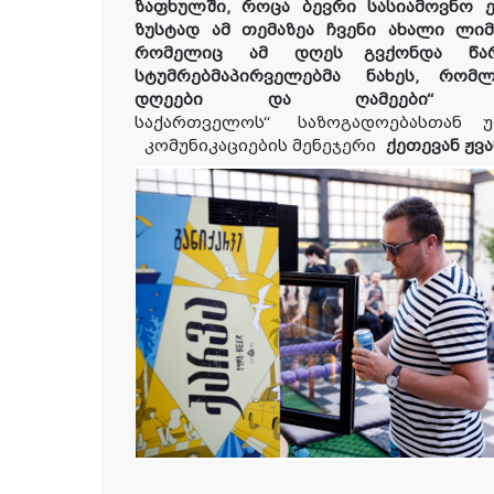
ზაფხულში, როცა ბევრი სასიამოვნო ე
ზუსტად ამ თემაზეა ჩვენი ახალი ლი
რომელიც
ამ
დღეს გვ
ქონდა
წა
სტუმრებმა
პირველებ
მა
ნახ
ე
ს
, რომლ
დღეები და ღამეები“
- 
საქართველოს“
საზოგადოებასთან 
კომუნიკაციების მენეჯერი
ქეთევან ჟვა