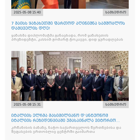
2025-05-08 15:40
სამხედრო
7 მაისს ყაზახეთში ფართოდ აღინიშნა სამშობლოს
დამცველის დღე!
ყაზახმა დიპლომატმა განაცხადა, რომ ყაზახეთის
პრეზიდენტი, კასსიმ-ჟომარტ ტოკაევი, დიდ ყურადღებას
2025-05-08 15:31
სამხედრო
იტალიის ელჩმა მასიმილიანო დ’ანტუონომ
იტალიის რეზიდენციაში უმასპინძლა ვიტორიო
ვენეტოს სახ. დივიზიის ს
კრწანისის ბაზაზე, ნატო-საქართველოს წვრთნებისა და
შეფასების ერთობლივ ცენტრში გაიმართა