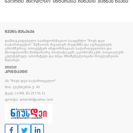
სპორტი
მსოფლიო
ინტერვიუ
ჩინეთი
ბიზნეს ნიუსი
ᲩᲕᲔᲜᲡ ᲨᲔᲡᲐᲮᲔᲑ
დამოუკიდებელი საინფორმაციო სააგენტო “ნიუს დეი
საქართველო” მუშაობს რეალურ რეჟიმში და ავრცელებს
ამომწურავ, ობიექტურ ინფორმაციას საქართველოსა და
მსოფლიოში მიმდინარე პოლიტიკურ, ეკონომიკურ, სოციალურ,
კულტურულ, სპორტულ და სხვა მნიშვნელოვანი მოვლენების
შესახებ.
ᲕᲠᲪᲚᲐᲓ
ᲙᲝᲜᲢᲐᲥᲢᲘ
პს "ნიუს დეი საქართველო"
მის: ლეჩხუმის ქ. 43
ტელ: (+995 32) 257 91 11
ფოსტა: avtandil@yahoo.com