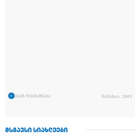
უკან დაბრუნება
ნანახია:
2983
ᲛᲡᲒᲐᲕᲡᲘ ᲡᲘᲐᲮᲚᲔᲔᲑᲘ