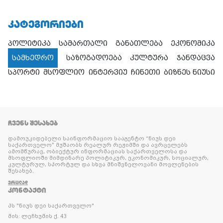
ᲙᲐᲢᲔᲒᲝᲠᲘᲔᲑᲘ
პოლიტიკა
სამართალი
განათლება
ეკონომიკა
სამხედრო
საზოგადოება
კულტურა
ჯანდაცვა
სპორტი
მსოფლიო
ინტერვიუ
ჩინეთი
ბიზნეს ნიუსი
ᲩᲕᲔᲜᲡ ᲨᲔᲡᲐᲮᲔᲑ
დამოუკიდებელი საინფორმაციო სააგენტო “ნიუს დეი
საქართველო” მუშაობს რეალურ რეჟიმში და ავრცელებს
ამომწურავ, ობიექტურ ინფორმაციას საქართველოსა და
მსოფლიოში მიმდინარე პოლიტიკურ, ეკონომიკურ, სოციალურ,
კულტურულ, სპორტულ და სხვა მნიშვნელოვანი მოვლენების
შესახებ.
ᲕᲠᲪᲚᲐᲓ
ᲙᲝᲜᲢᲐᲥᲢᲘ
პს "ნიუს დეი საქართველო"
მის: ლეჩხუმის ქ. 43