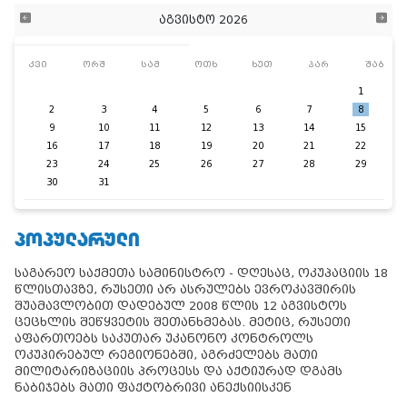
აგვისტო 2026
კვი
ორშ
სამ
ოთხ
ხუთ
პარ
შაბ
1
2
3
4
5
6
7
8
9
10
11
12
13
14
15
16
17
18
19
20
21
22
23
24
25
26
27
28
29
30
31
ᲞᲝᲞᲣᲚᲐᲠᲣᲚᲘ
საგარეო საქმეთა სამინისტრო - დღესაც, ოკუპაციის 18
წლისთავზე, რუსეთი არ ასრულებს ევროკავშირის
შუამავლობით დადებულ 2008 წლის 12 აგვისტოს
ცეცხლის შეწყვეტის შეთანხმებას. მეტიც, რუსეთი
აფართოებს საკუთარ უკანონო კონტროლს
ოკუპირებულ რეგიონებში, აგრძელებს მათი
მილიტარიზაციის პროცესს და აქტიურად დგამს
ნაბიჯებს მათი ფაქტობრივი ანექსიისკენ