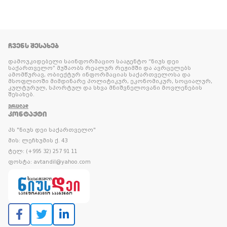
ᲩᲕᲔᲜᲡ ᲨᲔᲡᲐᲮᲔᲑ
დამოუკიდებელი საინფორმაციო სააგენტო “ნიუს დეი
საქართველო” მუშაობს რეალურ რეჟიმში და ავრცელებს
ამომწურავ, ობიექტურ ინფორმაციას საქართველოსა და
მსოფლიოში მიმდინარე პოლიტიკურ, ეკონომიკურ, სოციალურ,
კულტურულ, სპორტულ და სხვა მნიშვნელოვანი მოვლენების
შესახებ.
ᲕᲠᲪᲚᲐᲓ
ᲙᲝᲜᲢᲐᲥᲢᲘ
პს "ნიუს დეი საქართველო"
მის: ლეჩხუმის ქ. 43
ტელ: (+995 32) 257 91 11
ფოსტა: avtandil@yahoo.com