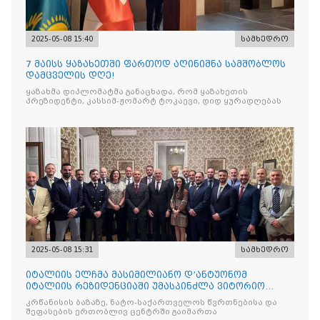
2025-05-08 15:40
სამხედრო
7 მაისს ყაზახეთში ფართოდ აღინიშნა სამშობლოს
დამცველის დღე!
ყაზახმა დიპლომატმა განაცხადა, რომ ყაზახეთის
პრეზიდენტი, კასსიმ-ჟომარტ ტოკაევი, დიდ ყურადღებას
2025-05-08 15:31
სამხედრო
იტალიის ელჩმა მასიმილიანო დ’ანტუონომ
იტალიის რეზიდენციაში უმასპინძლა ვიტორიო
ვენეტოს სახ. დივიზიის ს
კრწანისის ბაზაზე, ნატო-საქართველოს წვრთნებისა და
შეფასების ერთობლივ ცენტრში გაიმართა