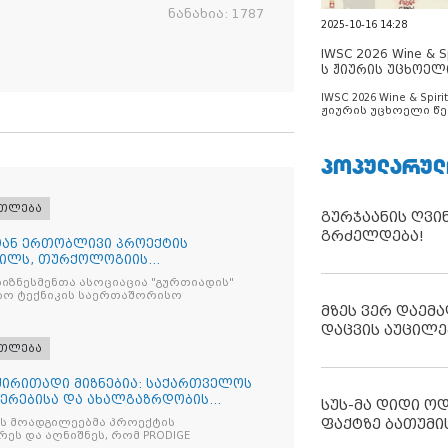
ნანახია:
1787
2025-10-16 14:28
IWSC 2026 Wine & Spi
ს ჟიურის უცხოელ
ცნობილია
IWSC 2026 Wine & Spirit
ჟიურის უცხოელი წე
ცნობილია
ᲞᲝᲞᲣᲚᲐᲠᲣᲚ
ათლება
გურჯაანის ღვი
გრძელდება!
სთან ერთობლივი პროექტის
რილს, თურქოლოგიის
ა თბილისის
იზნესმენთა ასოციაცია "გურთიადის"
ბო ტექნიკის საერთაშორისო
მზეს ვერ დაემა
დაცვის აუცილე
ათლება
 ძირითადი მიზნებია: საქართველოს
იერებისა და ახალგაზრდობის
სუს-მა დიდი ო
ფაქტზე ბათუმი
ის მოადგილეებმა პროექტის
ეს და აღნიშნეს, რომ PRODIGE