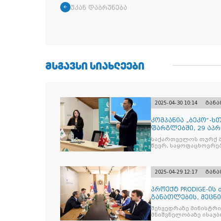
უკან დაბრუნება
ᲛᲡᲒᲐᲕᲡᲘ ᲡᲘᲐᲮᲚᲔᲔᲑᲘ
2025-04-30 10:14
გან
კომპანია „ბეკო“-
ფარგლებში, 29 აპ
მიმართულებისა დ
საქართველოს თურქ ბ
წევრ, საყოფაცხოვრე
2025-04-29 12:17
გან
პროექტ PRODIGE-ის
განათლების, მეცნ
სამინისტრ
შეხვედრაზე მინისტრ
მნიშვნელობაზე ისაუბრ