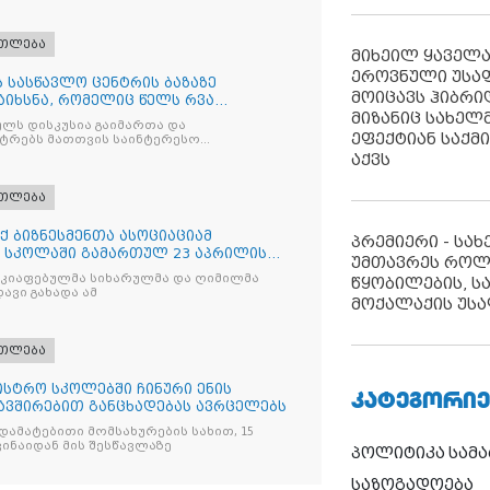
ათლება
მიხეილ ყაველ
ეროვნული უსა
 სასწავლო ცენტრის ბაზაზე
მოიცავს ჰიბრ
აიხსნა, რომელიც წელს რვა
მიზანიც სახელმ
ლს დისკუსია გაიმართა და
ეფექტიან საქმ
სტრებს მათთვის საინტერესო
აქვს
ათლება
 ბიზნესმენთა ასოციაციამ
პრემიერი - სა
 სკოლაში გამართულ 23 აპრილის
უმთავრეს როლ
აკიაფებულმა სიხარულმა და ღიმილმა
წყობილების, ს
ავი გახადა ამ
მოქალაქის უსა
ათლება
ისტრო სკოლებში ჩინური ენის
ᲙᲐᲢᲔᲒᲝᲠᲘᲔ
ავშირებით განცხადებას ავრცელებს
, დამატებითი მომსახურების სახით, 15
ვინაიდან მის შესწავლაზე
პოლიტიკა
სამ
საზოგადოება