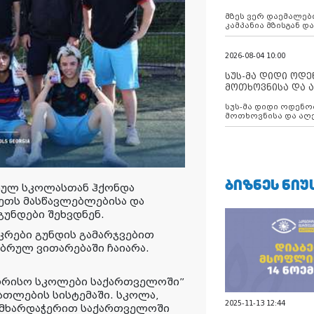
აუცილებლობას გ
მზეს ვერ დაემალები
კამპანია მზისგან 
გვახსენებს
2026-08-04 10:00
სუს-მა დიდი ოდ
მოთხოვნისა და ა
ბათუმის მერიის
სუს-მა დიდი ოდენობით ქრთამის
დააკავა
მოთხოვნისა და აღე
მერიის თანამშრომ
ᲑᲘᲖᲜᲔᲡ ᲜᲘᲣ
ეულ სკოლასთან ჰქონდა
ნეთს მასწავლებლებისა და
უნდები შეხვდნენ.
კრები გუნდის გამარჯვებით
ბრულ ვითარებაში ჩაიარა.
ორისო სკოლები საქართველოში”
ათლების სისტემაში. სკოლა,
2025-11-13 12:44
ს მხარდაჭერით საქართველოში