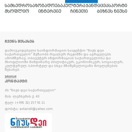
სამხედრო
საზოგადოება
კულტურა
ჯანდაცვა
სპორტი
მსოფლიო
ინტერვიუ
ჩინეთი
ბიზნეს ნიუსი
ᲩᲕᲔᲜᲡ ᲨᲔᲡᲐᲮᲔᲑ
დამოუკიდებელი საინფორმაციო სააგენტო “ნიუს დეი
საქართველო” მუშაობს რეალურ რეჟიმში და ავრცელებს
ამომწურავ, ობიექტურ ინფორმაციას საქართველოსა და
მსოფლიოში მიმდინარე პოლიტიკურ, ეკონომიკურ, სოციალურ,
კულტურულ, სპორტულ და სხვა მნიშვნელოვანი მოვლენების
შესახებ.
ᲕᲠᲪᲚᲐᲓ
ᲙᲝᲜᲢᲐᲥᲢᲘ
პს "ნიუს დეი საქართველო"
მის: ლეჩხუმის ქ. 43
ტელ: (+995 32) 257 91 11
ფოსტა: avtandil@yahoo.com