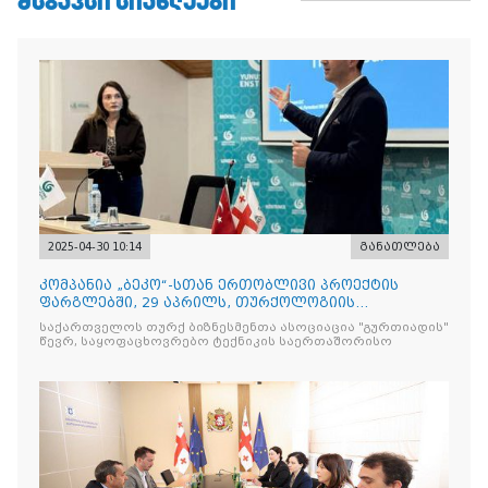
ᲛᲡᲒᲐᲕᲡᲘ ᲡᲘᲐᲮᲚᲔᲔᲑᲘ
2025-04-30 10:14
განათლება
კომპანია „ბეკო“-სთან ერთობლივი პროექტის
ფარგლებში, 29 აპრილს, თურქოლოგიის
მიმართულებისა და თბილისის
საქართველოს თურქ ბიზნესმენთა ასოციაცია "გურთიადის"
წევრ, საყოფაცხოვრებო ტექნიკის საერთაშორისო