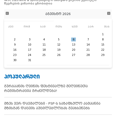
IWSC 2026 Wine & Spirits Judging in Georgia-ს ჟიურის უცხოელი
წევრების ვინაობა ცნობილია
აგვისტო 2026
კვი
ორშ
სამ
ოთხ
ხუთ
პარ
შაბ
1
2
3
4
5
6
7
8
9
10
11
12
13
14
15
16
17
18
19
20
21
22
23
24
25
26
27
28
29
30
31
ᲞᲝᲞᲣᲚᲐᲠᲣᲚᲘ
გურჯაანის ღვინის ფესტივალზე მეღვინეთა
რეგისტრაცია გრძელდება!
მზეს ვერ დაემალები - PSP-ს საზაფხულო კამპანია
მზისგან დაცვის აუცილებლობას გვახსენებს