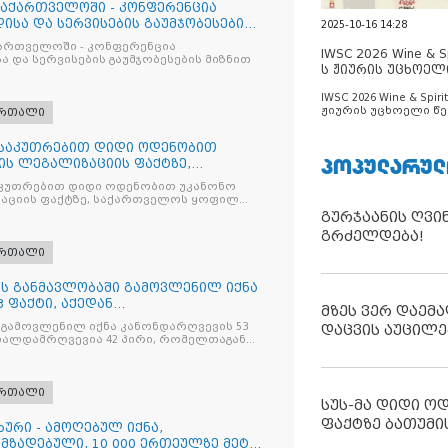
საქართველოში - კონფერენცია
ისა და სერვისების გაუმჯობესების
2025-10-16 14:28
ქართველოში - კონფერენცია
IWSC 2026 Wine & Spi
ა და სერვისების გაუმჯობესების მიზნით
ს ჟიურის უცხოელ
ცნობილია
IWSC 2026 Wine & Spirit
ჟიურის უცხოელი წე
ართალი
ცნობილია
ნსაკუთრებით დიდი ოდენობით
ᲞᲝᲞᲣᲚᲐᲠᲣᲚ
ის ლეგალიზაციის ფაქტზე,
ილ პ
კუთრებით დიდი ოდენობით უკანონო
აციის ფაქტზე, საქართველოს ყოფილ
 ირაკლი ღარიბაშვილს ბრალდება
გურჯაანის ღვი
გრძელდება!
ართალი
ღის განმავლობაში გამოვლენილ იქნა
 ფაქტი, აქედან
მზეს ვერ დაემა
ვია
 გამოვლენილ იქნა კანონდარღვევის 53
დაცვის აუცილე
თალდამრღვევია 42 პირი, რომელთაგან
ულია
ართალი
სუს-მა დიდი ო
ფაქტზე ბათუმი
ხური - ამოღებულ იქნა,
მზადებული, 10 000 ერთეულზე მეტი