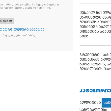
რი - ამოღებულ იქნა, სარეალიზაციოდ
რთეულზე მეტი „Jacobs Monarch”-ის
კანონო ნიშანდებული ერთჯერადი ყავა
მიხეილ ყაველ
ი „Raffaello”-ს სასაქონლო ნიშნით
ეროვნული უსა
ი ტკბილეული
ეს ნიუსი
მოიცავს ჰიბრ
მიზანიც სახელმ
როგორც ლიდერი ბაზარზე
ეფექტიან საქმ
გორც ლიდერი ბაზარზე
აქვს
პრემიერი - სა
უმთავრეს როლ
წყობილების, ს
მოქალაქის უსა
ᲙᲐᲢᲔᲒᲝᲠᲘᲔ
პოლიტიკა
სა
საზოგადოება