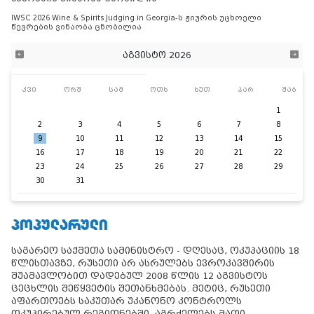
IWSC 2026 Wine & Spirits Judging in Georgia-ს ჟიურის უცხოელი
წევრების ვინაობა ცნობილია
აგვისტო 2026
კვი
ორშ
სამ
ოთხ
ხუთ
პარ
შაბ
1
2
3
4
5
6
7
8
9
10
11
12
13
14
15
16
17
18
19
20
21
22
23
24
25
26
27
28
29
30
31
ᲞᲝᲞᲣᲚᲐᲠᲣᲚᲘ
საგარეო საქმეთა სამინისტრო - დღესაც, ოკუპაციის 18
წლისთავზე, რუსეთი არ ასრულებს ევროკავშირის
შუამავლობით დადებულ 2008 წლის 12 აგვისტოს
ცეცხლის შეწყვეტის შეთანხმებას. მეტიც, რუსეთი
აფართოებს საკუთარ უკანონო კონტროლს
ოკუპირებულ რეგიონებში, აგრძელებს მათი