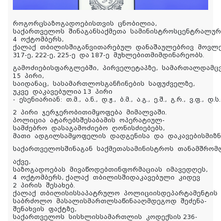
როგორცსაზოგადოებისთვის ცნობილია,
საქართველოს შინაგანსაქმეთა სამინისტროსცენტრალუ
4 ოქტომბერს,
ქალაქ თბილისშიგანვითარებულ დანაშაულებრივ მოვლე
317-ე, 222-ე, 225-ე და 187-ე მუხლებითმიმდინარეობს.
გამოძიებისფარგლებში, პირველეტაპზე, სამართალდამც
15 პირი,
საიდანაც, სასამართლოსგანჩინების საფუძველზე,
უკვე დაკავებულია 13 პირი
- ესენიარიან:
თ.მ., ა.ნ.,
დ.ჟ., ბ.მ., ა.გ., ე.შ., გ.რ., ვ.ფ., დ.ს.
2 პირი ჯერჯერობითიმყოფება მიმალვაში.
პოლიცია ატარებსშესაბამის ოპერატიულ-
სამძებრო დასაგამოძიებო ღონისძიებებს,
მათი ადგილსამყოფელის დადგენისა და დაკავებისმიზ
საქართველოსშინაგან საქმეთასამინისტროს თანამშრომლ
აქვე,
საზოგადოებას მივაწოდებთინფორმაციას იმავედღეს,
4 ოქტომბერს, ქალაქ თბილისშიდაკავებული კიდევ
2 პირის შესახებ.
ქალაქ თბილისისსაპატრულო პოლიციისდეპარტამენტის
საბრძოლო მასალისმართლსაწინააღმდეგოდ შეძენა-
შენახვის ფაქტზე,
საქართველოს სისხლისსამართლის კოდექსის 236-