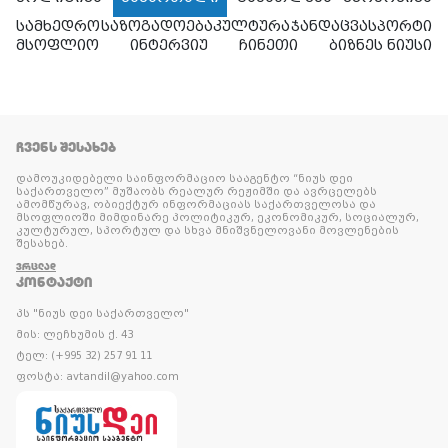
სამხედრო
საზოგადოება
კულტურა
ჯანდაცვა
სპორტი
მსოფლიო
ინტერვიუ
ჩინეთი
ბიზნეს ნიუსი
ᲩᲕᲔᲜᲡ ᲨᲔᲡᲐᲮᲔᲑ
დამოუკიდებელი საინფორმაციო სააგენტო “ნიუს დეი
საქართველო” მუშაობს რეალურ რეჟიმში და ავრცელებს
ამომწურავ, ობიექტურ ინფორმაციას საქართველოსა და
მსოფლიოში მიმდინარე პოლიტიკურ, ეკონომიკურ, სოციალურ,
კულტურულ, სპორტულ და სხვა მნიშვნელოვანი მოვლენების
შესახებ.
ᲕᲠᲪᲚᲐᲓ
ᲙᲝᲜᲢᲐᲥᲢᲘ
პს "ნიუს დეი საქართველო"
მის: ლეჩხუმის ქ. 43
ტელ: (+995 32) 257 91 11
ფოსტა: avtandil@yahoo.com