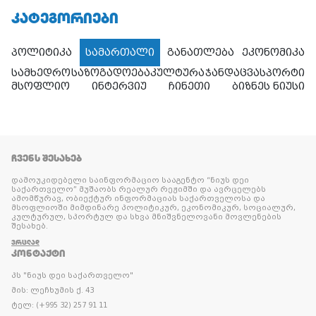
ᲙᲐᲢᲔᲒᲝᲠᲘᲔᲑᲘ
პოლიტიკა
სამართალი
განათლება
ეკონომიკა
სამხედრო
საზოგადოება
კულტურა
ჯანდაცვა
სპორტი
მსოფლიო
ინტერვიუ
ჩინეთი
ბიზნეს ნიუსი
ᲩᲕᲔᲜᲡ ᲨᲔᲡᲐᲮᲔᲑ
დამოუკიდებელი საინფორმაციო სააგენტო “ნიუს დეი
საქართველო” მუშაობს რეალურ რეჟიმში და ავრცელებს
ამომწურავ, ობიექტურ ინფორმაციას საქართველოსა და
მსოფლიოში მიმდინარე პოლიტიკურ, ეკონომიკურ, სოციალურ,
კულტურულ, სპორტულ და სხვა მნიშვნელოვანი მოვლენების
შესახებ.
ᲕᲠᲪᲚᲐᲓ
ᲙᲝᲜᲢᲐᲥᲢᲘ
პს "ნიუს დეი საქართველო"
მის: ლეჩხუმის ქ. 43
ტელ: (+995 32) 257 91 11