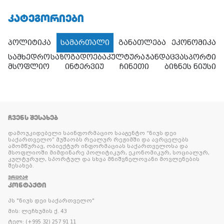
ᲙᲐᲢᲔᲒᲝᲠᲘᲔᲑᲘ
პოლიტიკა
სამართალი
განათლება
ეკონომიკა
სამხედრო
საზოგადოება
კულტურა
ჯანდაცვა
სპორტი
მსოფლიო
ინტერვიუ
ჩინეთი
ბიზნეს ნიუსი
ᲩᲕᲔᲜᲡ ᲨᲔᲡᲐᲮᲔᲑ
დამოუკიდებელი საინფორმაციო სააგენტო “ნიუს დეი
საქართველო” მუშაობს რეალურ რეჟიმში და ავრცელებს
ამომწურავ, ობიექტურ ინფორმაციას საქართველოსა და
მსოფლიოში მიმდინარე პოლიტიკურ, ეკონომიკურ, სოციალურ,
კულტურულ, სპორტულ და სხვა მნიშვნელოვანი მოვლენების
შესახებ.
ᲕᲠᲪᲚᲐᲓ
ᲙᲝᲜᲢᲐᲥᲢᲘ
პს "ნიუს დეი საქართველო"
მის: ლეჩხუმის ქ. 43
ტელ: (+995 32) 257 91 11