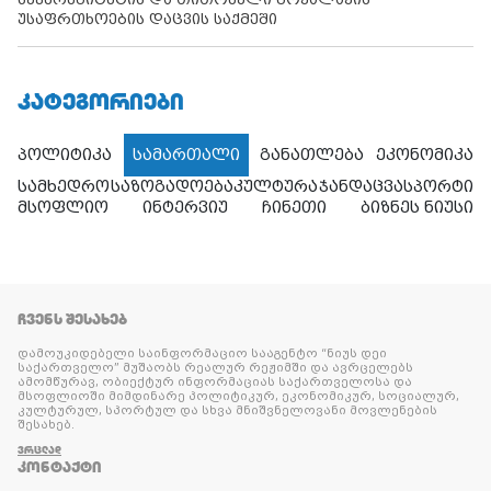
უსაფრთხოების დაცვის საქმეში
ᲙᲐᲢᲔᲒᲝᲠᲘᲔᲑᲘ
პოლიტიკა
სამართალი
განათლება
ეკონომიკა
სამხედრო
საზოგადოება
კულტურა
ჯანდაცვა
სპორტი
მსოფლიო
ინტერვიუ
ჩინეთი
ბიზნეს ნიუსი
ᲩᲕᲔᲜᲡ ᲨᲔᲡᲐᲮᲔᲑ
დამოუკიდებელი საინფორმაციო სააგენტო “ნიუს დეი
საქართველო” მუშაობს რეალურ რეჟიმში და ავრცელებს
ამომწურავ, ობიექტურ ინფორმაციას საქართველოსა და
მსოფლიოში მიმდინარე პოლიტიკურ, ეკონომიკურ, სოციალურ,
კულტურულ, სპორტულ და სხვა მნიშვნელოვანი მოვლენების
შესახებ.
ᲕᲠᲪᲚᲐᲓ
ᲙᲝᲜᲢᲐᲥᲢᲘ