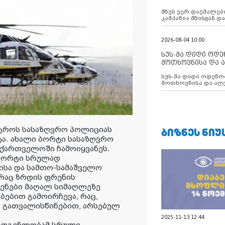
აუცილებლობას გ
მზეს ვერ დაემალები
კამპანია მზისგან 
გვახსენებს
2026-08-04 10:00
სუს-მა დიდი ოდ
მოთხოვნისა და ა
ბათუმის მერიის
სუს-მა დიდი ოდენობით ქრთამის
დააკავა
მოთხოვნისა და აღე
მერიის თანამშრომ
სტროს სასაზღვრო პოლიციას
ᲑᲘᲖᲜᲔᲡ ᲜᲘᲣ
ატა. ახალი ბორტი სასაზღვრო
აქართველოში ჩამოიყვანეს.
 ბორტი სრულად
სა და სამთო-სამაშველო
 რაც ზრდის ფრენის
რენები მაღალ სიმაღლეზე
ებით გამოირჩევა, რაც,
 გათვალისწინებით, არსებულ
2025-11-13 12:44
მადგენლობამ სრული