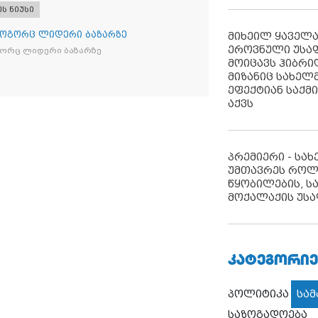
ეს ნიუსი
როგორც ლიდერი ბაზარზე
მიხეილ ყაველ
ეროვნული უსა
გორც ლიდერი ბაზარზე
მოიცავს ჰიბრ
მიზანიც სახელმ
ეფექტიან საქმ
აქვს
პრემიერი - სა
უმთავრეს როლ
წყობილების, ს
მოქალაქის უსა
ᲙᲐᲢᲔᲒᲝᲠᲘᲔ
პოლიტიკა
სა
საზოგადოება