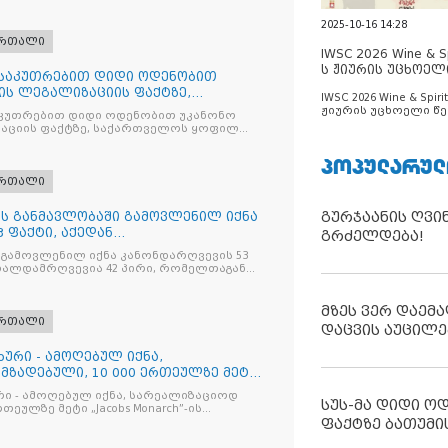
2025-10-16 14:28
ართალი
IWSC 2026 Wine & Spi
ს ჟიურის უცხოელ
ნსაკუთრებით დიდი ოდენობით
ცნობილია
ის ლეგალიზაციის ფაქტზე,
IWSC 2026 Wine & Spirit
ილ პ
ჟიურის უცხოელი წე
კუთრებით დიდი ოდენობით უკანონო
ცნობილია
აციის ფაქტზე, საქართველოს ყოფილ
 ირაკლი ღარიბაშვილს ბრალდება
ᲞᲝᲞᲣᲚᲐᲠᲣᲚ
ართალი
გურჯაანის ღვი
ღის განმავლობაში გამოვლენილ იქნა
 ფაქტი, აქედან
გრძელდება!
ვია
 გამოვლენილ იქნა კანონდარღვევის 53
თალდამრღვევია 42 პირი, რომელთაგან
ულია
მზეს ვერ დაემა
ართალი
დაცვის აუცილე
ხური - ამოღებულ იქნა,
მზადებული, 10 000 ერთეულზე მეტი
რი - ამოღებულ იქნა, სარეალიზაციოდ
სუს-მა დიდი ო
რთეულზე მეტი „Jacobs Monarch”-ის
კანონო ნიშანდებული ერთჯერადი ყავა
ფაქტზე ბათუმი
ი „Raffaello”-ს სასაქონლო ნიშნით
ი ტკბილეული