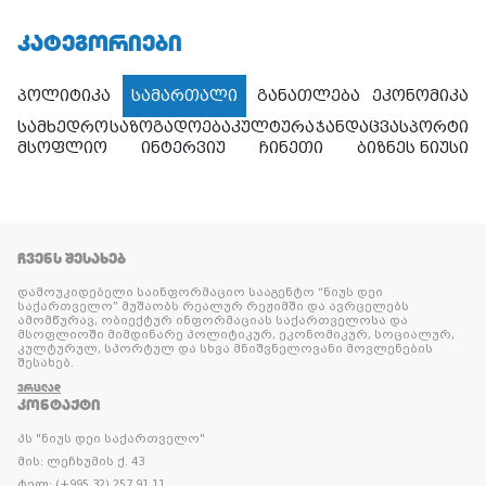
ᲙᲐᲢᲔᲒᲝᲠᲘᲔᲑᲘ
პოლიტიკა
სამართალი
განათლება
ეკონომიკა
სამხედრო
საზოგადოება
კულტურა
ჯანდაცვა
სპორტი
მსოფლიო
ინტერვიუ
ჩინეთი
ბიზნეს ნიუსი
ᲩᲕᲔᲜᲡ ᲨᲔᲡᲐᲮᲔᲑ
დამოუკიდებელი საინფორმაციო სააგენტო “ნიუს დეი
საქართველო” მუშაობს რეალურ რეჟიმში და ავრცელებს
ამომწურავ, ობიექტურ ინფორმაციას საქართველოსა და
მსოფლიოში მიმდინარე პოლიტიკურ, ეკონომიკურ, სოციალურ,
კულტურულ, სპორტულ და სხვა მნიშვნელოვანი მოვლენების
შესახებ.
ᲕᲠᲪᲚᲐᲓ
ᲙᲝᲜᲢᲐᲥᲢᲘ
პს "ნიუს დეი საქართველო"
მის: ლეჩხუმის ქ. 43
ტელ: (+995 32) 257 91 11