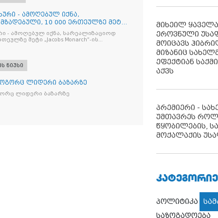
ხური - ამოღებულ იქნა,
მზადებული, 10 000 ერთეულზე მეტი
მიხეილ ყაველ
ეროვნული უსა
რი - ამოღებულ იქნა, სარეალიზაციოდ
რთეულზე მეტი „Jacobs Monarch”-ის
მოიცავს ჰიბრ
კანონო ნიშანდებული ერთჯერადი ყავა
მიზანიც სახელმ
ი „Raffaello”-ს სასაქონლო ნიშნით
ი ტკბილეული
ეფექტიან საქმ
ეს ნიუსი
აქვს
როგორც ლიდერი ბაზარზე
გორც ლიდერი ბაზარზე
პრემიერი - სა
უმთავრეს როლ
წყობილების, ს
მოქალაქის უსა
ᲙᲐᲢᲔᲒᲝᲠᲘᲔ
პოლიტიკა
სა
საზოგადოება