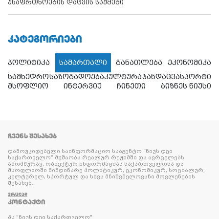
უსაფრთხოების დაცვის საქმეში
ᲙᲐᲢᲔᲒᲝᲠᲘᲔᲑᲘ
პოლიტიკა
სამართალი
განათლება
ეკონომიკა
სამხედრო
საზოგადოება
კულტურა
ჯანდაცვა
სპორტი
მსოფლიო
ინტერვიუ
ჩინეთი
ბიზნეს ნიუსი
ᲩᲕᲔᲜᲡ ᲨᲔᲡᲐᲮᲔᲑ
დამოუკიდებელი საინფორმაციო სააგენტო “ნიუს დეი
საქართველო” მუშაობს რეალურ რეჟიმში და ავრცელებს
ამომწურავ, ობიექტურ ინფორმაციას საქართველოსა და
მსოფლიოში მიმდინარე პოლიტიკურ, ეკონომიკურ, სოციალურ,
კულტურულ, სპორტულ და სხვა მნიშვნელოვანი მოვლენების
შესახებ.
ᲕᲠᲪᲚᲐᲓ
ᲙᲝᲜᲢᲐᲥᲢᲘ
პს "ნიუს დეი საქართველო"