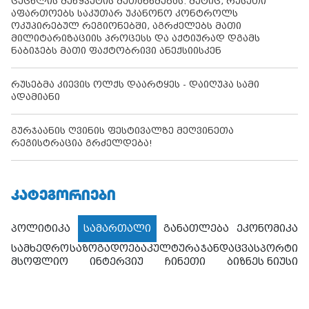
ცეცხლის შეწყვეტის შეთანხმებას. მეტიც, რუსეთი
აფართოებს საკუთარ უკანონო კონტროლს
ოკუპირებულ რეგიონებში, აგრძელებს მათი
მილიტარიზაციის პროცესს და აქტიურად დგამს
ნაბიჯებს მათი ფაქტობრივი ანექსიისკენ
რუსებმა კიევის ოლქს დაარტყეს - დაიღუპა სამი
ადამიანი
გურჯაანის ღვინის ფესტივალზე მეღვინეთა
რეგისტრაცია გრძელდება!
ᲙᲐᲢᲔᲒᲝᲠᲘᲔᲑᲘ
პოლიტიკა
სამართალი
განათლება
ეკონომიკა
სამხედრო
საზოგადოება
კულტურა
ჯანდაცვა
სპორტი
მსოფლიო
ინტერვიუ
ჩინეთი
ბიზნეს ნიუსი