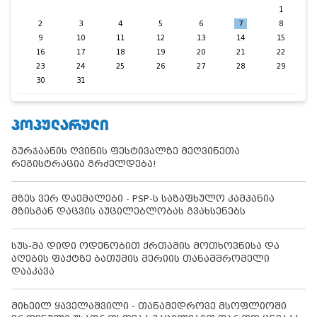
1
2
3
4
5
6
7
8
9
10
11
12
13
14
15
16
17
18
19
20
21
22
23
24
25
26
27
28
29
30
31
ᲞᲝᲞᲣᲚᲐᲠᲣᲚᲘ
გურჯაანის ღვინის ფესტივალზე მეღვინეთა
რეგისტრაცია გრძელდება!
მზეს ვერ დაემალები - PSP-ს საზაფხულო კამპანია
მზისგან დაცვის აუცილებლობას გვახსენებს
სუს-მა დიდი ოდენობით ქრთამის მოთხოვნისა და
აღების ფაქტზე ბათუმის მერიის თანამშრომელი
დააკავა
მიხეილ ყაველაშვილი - თანამედროვე მსოფლიოში