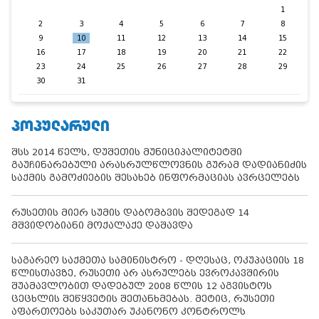
1
2
3
4
5
6
7
8
9
10
11
12
13
14
15
16
17
18
19
20
21
22
23
24
25
26
27
28
29
30
31
ᲞᲝᲞᲣᲚᲐᲠᲣᲚᲘ
შსს 2014 წელს, დუშეთის მუნიციპალიტეტში
გაუჩინარებული არასრულწლოვნის გურამ დადიანიძის
საქმის გამოძიების შესახებ ინფორმაციას ავრცელებს
რუსეთის მიერ სუმის დაბომბვის შედეგად 14
მშვიდობიანი მოქალაქე დაშავდა
საგარეო საქმეთა სამინისტრო - დღესაც, ოკუპაციის 18
წლისთავზე, რუსეთი არ ასრულებს ევროკავშირის
შუამავლობით დადებულ 2008 წლის 12 აგვისტოს
ცეცხლის შეწყვეტის შეთანხმებას. მეტიც, რუსეთი
აფართოებს საკუთარ უკანონო კონტროლს