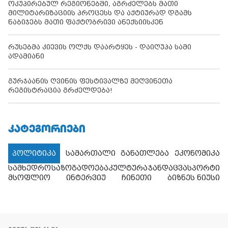
ოკუპირებულ რეგიონებში, აგრძელებს მათი
მილიტარიზაციის პროცესს და აქტიურად დგამს
ნაბიჯებს მათი ფაქტობრივი ანექსიისკენ
რუსებმა კიევის ოლქს დაარტყეს - დაიღუპა სამი
ადამიანი
გურჯაანის ღვინის ფესტივალზე მეღვინეთა
რეგისტრაცია გრძელდება!
ᲙᲐᲢᲔᲒᲝᲠᲘᲔᲑᲘ
პოლიტიკა
სამართალი
განათლება
ეკონომიკა
სამხედრო
საზოგადოება
კულტურა
ჯანდაცვა
სპორტი
მსოფლიო
ინტერვიუ
ჩინეთი
ბიზნეს ნიუსი