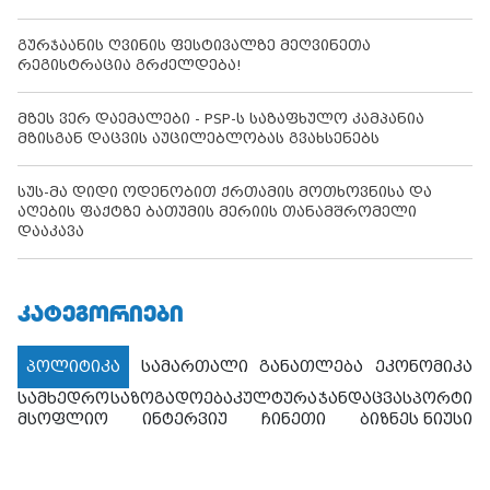
გურჯაანის ღვინის ფესტივალზე მეღვინეთა
რეგისტრაცია გრძელდება!
მზეს ვერ დაემალები - PSP-ს საზაფხულო კამპანია
მზისგან დაცვის აუცილებლობას გვახსენებს
სუს-მა დიდი ოდენობით ქრთამის მოთხოვნისა და
აღების ფაქტზე ბათუმის მერიის თანამშრომელი
დააკავა
ᲙᲐᲢᲔᲒᲝᲠᲘᲔᲑᲘ
პოლიტიკა
სამართალი
განათლება
ეკონომიკა
სამხედრო
საზოგადოება
კულტურა
ჯანდაცვა
სპორტი
მსოფლიო
ინტერვიუ
ჩინეთი
ბიზნეს ნიუსი