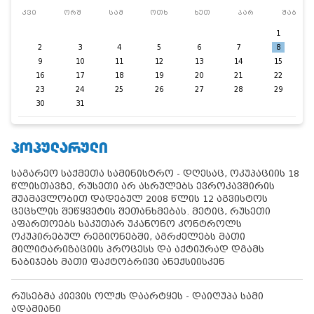
კვი
ორშ
სამ
ოთხ
ხუთ
პარ
შაბ
1
2
3
4
5
6
7
8
9
10
11
12
13
14
15
16
17
18
19
20
21
22
23
24
25
26
27
28
29
30
31
ᲞᲝᲞᲣᲚᲐᲠᲣᲚᲘ
საგარეო საქმეთა სამინისტრო - დღესაც, ოკუპაციის 18
წლისთავზე, რუსეთი არ ასრულებს ევროკავშირის
შუამავლობით დადებულ 2008 წლის 12 აგვისტოს
ცეცხლის შეწყვეტის შეთანხმებას. მეტიც, რუსეთი
აფართოებს საკუთარ უკანონო კონტროლს
ოკუპირებულ რეგიონებში, აგრძელებს მათი
მილიტარიზაციის პროცესს და აქტიურად დგამს
ნაბიჯებს მათი ფაქტობრივი ანექსიისკენ
რუსებმა კიევის ოლქს დაარტყეს - დაიღუპა სამი
ადამიანი