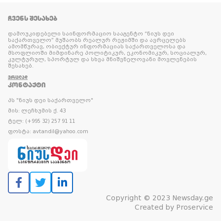
ᲩᲕᲔᲜᲡ ᲨᲔᲡᲐᲮᲔᲑ
დამოუკიდებელი საინფორმაციო სააგენტო “ნიუს დეი
საქართველო” მუშაობს რეალურ რეჟიმში და ავრცელებს
ამომწურავ, ობიექტურ ინფორმაციას საქართველოსა და
მსოფლიოში მიმდინარე პოლიტიკურ, ეკონომიკურ, სოციალურ,
კულტურულ, სპორტულ და სხვა მნიშვნელოვანი მოვლენების
შესახებ.
ᲕᲠᲪᲚᲐᲓ
ᲙᲝᲜᲢᲐᲥᲢᲘ
პს "ნიუს დეი საქართველო"
მის: ლეჩხუმის ქ. 43
ტელ: (+995 32) 257 91 11
ფოსტა: avtandil@yahoo.com
Copyright © 2023 Newsday.ge
Created by
Proservice