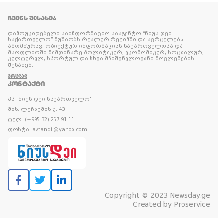
ᲩᲕᲔᲜᲡ ᲨᲔᲡᲐᲮᲔᲑ
დამოუკიდებელი საინფორმაციო სააგენტო “ნიუს დეი
საქართველო” მუშაობს რეალურ რეჟიმში და ავრცელებს
ამომწურავ, ობიექტურ ინფორმაციას საქართველოსა და
მსოფლიოში მიმდინარე პოლიტიკურ, ეკონომიკურ, სოციალურ,
კულტურულ, სპორტულ და სხვა მნიშვნელოვანი მოვლენების
შესახებ.
ᲕᲠᲪᲚᲐᲓ
ᲙᲝᲜᲢᲐᲥᲢᲘ
პს "ნიუს დეი საქართველო"
მის: ლეჩხუმის ქ. 43
ტელ: (+995 32) 257 91 11
ფოსტა: avtandil@yahoo.com
Copyright © 2023 Newsday.ge
Created by
Proservice