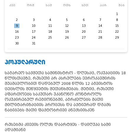
კვი
ორშ
სამ
ოთხ
ხუთ
პარ
შაბ
1
2
3
4
5
6
7
8
9
10
11
12
13
14
15
16
17
18
19
20
21
22
23
24
25
26
27
28
29
30
31
ᲞᲝᲞᲣᲚᲐᲠᲣᲚᲘ
საგარეო საქმეთა სამინისტრო - დღესაც, ოკუპაციის 18
წლისთავზე, რუსეთი არ ასრულებს ევროკავშირის
შუამავლობით დადებულ 2008 წლის 12 აგვისტოს
ცეცხლის შეწყვეტის შეთანხმებას. მეტიც, რუსეთი
აფართოებს საკუთარ უკანონო კონტროლს
ოკუპირებულ რეგიონებში, აგრძელებს მათი
მილიტარიზაციის პროცესს და აქტიურად დგამს
ნაბიჯებს მათი ფაქტობრივი ანექსიისკენ
რუსებმა კიევის ოლქს დაარტყეს - დაიღუპა სამი
ადამიანი