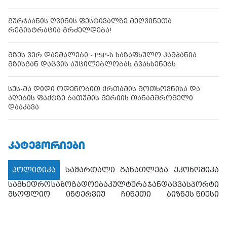
გურჯაანის ღვინის ფესტივალზე მეღვინეთა
რეგისტრაცია გრძელდება!
მზეს ვერ დაემალები - PSP-ს საზაფხულო კამპანია
მზისგან დაცვის აუცილებლობას გვახსენებს
სუს-მა დიდი ოდენობით ქრთამის მოთხოვნისა და
აღების ფაქტზე ბათუმის მერიის თანამშრომელი
დააკავა
ᲙᲐᲢᲔᲒᲝᲠᲘᲔᲑᲘ
პოლიტიკა
სამართალი
განათლება
ეკონომიკა
სამხედრო
საზოგადოება
კულტურა
ჯანდაცვა
სპორტი
მსოფლიო
ინტერვიუ
ჩინეთი
ბიზნეს ნიუსი