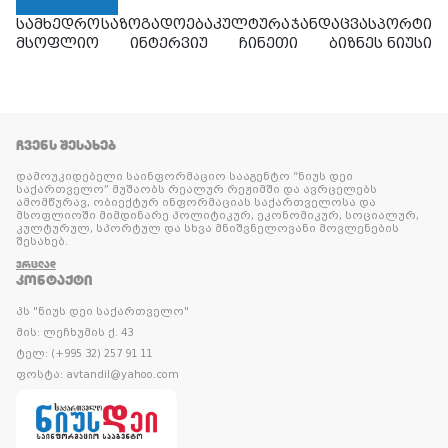
სამხედრო
საზოგადოება
კულტურა
ჯანდაცვა
სპორტი
მსოფლიო
ინტერვიუ
ჩინეთი
ბიზნეს ნიუსი
ᲩᲕᲔᲜᲡ ᲨᲔᲡᲐᲮᲔᲑ
დამოუკიდებელი საინფორმაციო სააგენტო “ნიუს დეი
საქართველო” მუშაობს რეალურ რეჟიმში და ავრცელებს
ამომწურავ, ობიექტურ ინფორმაციას საქართველოსა და
მსოფლიოში მიმდინარე პოლიტიკურ, ეკონომიკურ, სოციალურ,
კულტურულ, სპორტულ და სხვა მნიშვნელოვანი მოვლენების
შესახებ.
ᲕᲠᲪᲚᲐᲓ
ᲙᲝᲜᲢᲐᲥᲢᲘ
პს "ნიუს დეი საქართველო"
მის: ლეჩხუმის ქ. 43
ტელ: (+995 32) 257 91 11
ფოსტა: avtandil@yahoo.com