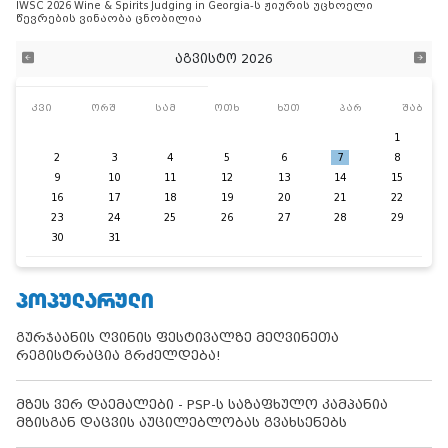
IWSC 2026 Wine & Spirits Judging in Georgia-ს ჟიურის უცხოელი
წევრების ვინაობა ცნობილია
აგვისტო 2026
კვი
ორშ
სამ
ოთხ
ხუთ
პარ
შაბ
1
2
3
4
5
6
7
8
9
10
11
12
13
14
15
16
17
18
19
20
21
22
23
24
25
26
27
28
29
30
31
ᲞᲝᲞᲣᲚᲐᲠᲣᲚᲘ
გურჯაანის ღვინის ფესტივალზე მეღვინეთა
რეგისტრაცია გრძელდება!
მზეს ვერ დაემალები - PSP-ს საზაფხულო კამპანია
მზისგან დაცვის აუცილებლობას გვახსენებს