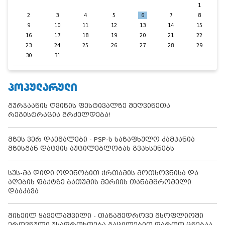
1
2
3
4
5
6
7
8
9
10
11
12
13
14
15
16
17
18
19
20
21
22
23
24
25
26
27
28
29
30
31
ᲞᲝᲞᲣᲚᲐᲠᲣᲚᲘ
გურჯაანის ღვინის ფესტივალზე მეღვინეთა
რეგისტრაცია გრძელდება!
მზეს ვერ დაემალები - PSP-ს საზაფხულო კამპანია
მზისგან დაცვის აუცილებლობას გვახსენებს
სუს-მა დიდი ოდენობით ქრთამის მოთხოვნისა და
აღების ფაქტზე ბათუმის მერიის თანამშრომელი
დააკავა
მიხეილ ყაველაშვილი - თანამედროვე მსოფლიოში
ეროვნული უსაფრთხოება გაცილებით ფართო ცნებაა