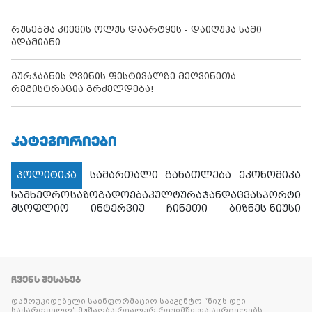
რუსებმა კიევის ოლქს დაარტყეს - დაიღუპა სამი
ადამიანი
გურჯაანის ღვინის ფესტივალზე მეღვინეთა
რეგისტრაცია გრძელდება!
ᲙᲐᲢᲔᲒᲝᲠᲘᲔᲑᲘ
პოლიტიკა
სამართალი
განათლება
ეკონომიკა
სამხედრო
საზოგადოება
კულტურა
ჯანდაცვა
სპორტი
მსოფლიო
ინტერვიუ
ჩინეთი
ბიზნეს ნიუსი
ᲩᲕᲔᲜᲡ ᲨᲔᲡᲐᲮᲔᲑ
დამოუკიდებელი საინფორმაციო სააგენტო “ნიუს დეი
საქართველო” მუშაობს რეალურ რეჟიმში და ავრცელებს