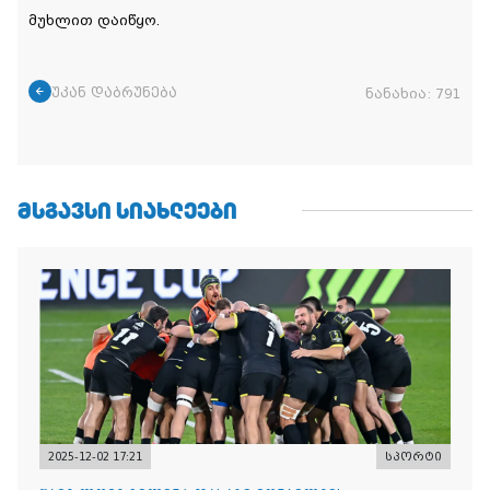
მუხლით დაიწყო.
უკან დაბრუნება
ნანახია:
791
ᲛᲡᲒᲐᲕᲡᲘ ᲡᲘᲐᲮᲚᲔᲔᲑᲘ
2025-12-02 17:21
სპორტი