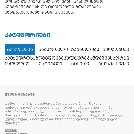
კონსტიტუციური წყობილების, სახელმწიფო
სუვერენიტეტის და თითოეული მოქალაქის
უსაფრთხოების დაცვის საქმეში
ᲙᲐᲢᲔᲒᲝᲠᲘᲔᲑᲘ
პოლიტიკა
სამართალი
განათლება
ეკონომიკა
სამხედრო
საზოგადოება
კულტურა
ჯანდაცვა
სპორტი
მსოფლიო
ინტერვიუ
ჩინეთი
ბიზნეს ნიუსი
ᲩᲕᲔᲜᲡ ᲨᲔᲡᲐᲮᲔᲑ
დამოუკიდებელი საინფორმაციო სააგენტო “ნიუს დეი
საქართველო” მუშაობს რეალურ რეჟიმში და ავრცელებს
ამომწურავ, ობიექტურ ინფორმაციას საქართველოსა და
მსოფლიოში მიმდინარე პოლიტიკურ, ეკონომიკურ, სოციალურ,
კულტურულ, სპორტულ და სხვა მნიშვნელოვანი მოვლენების
შესახებ.
ᲕᲠᲪᲚᲐᲓ