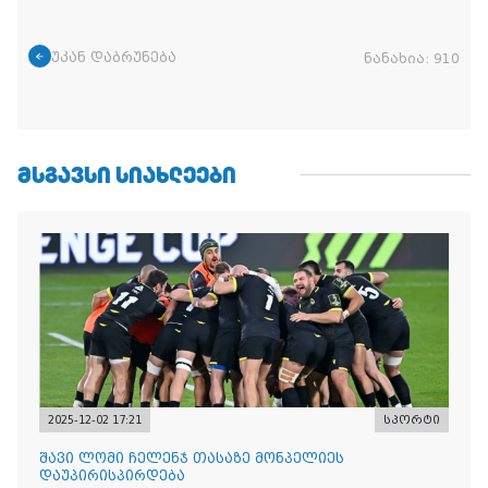
უკან დაბრუნება
ნანახია:
910
ᲛᲡᲒᲐᲕᲡᲘ ᲡᲘᲐᲮᲚᲔᲔᲑᲘ
2025-12-02 17:21
სპორტი
შავი ლომი ჩელენჯ თასაზე მონპელიეს
დაუპირისპირდება