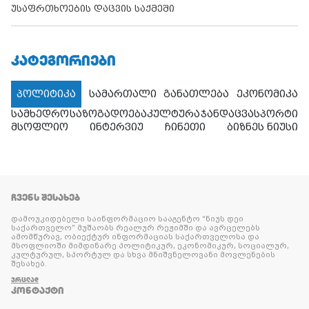
უსაფრთხოების დაცვის საქმეში
ᲙᲐᲢᲔᲒᲝᲠᲘᲔᲑᲘ
პოლიტიკა
სამართალი
განათლება
ეკონომიკა
სამხედრო
საზოგადოება
კულტურა
ჯანდაცვა
სპორტი
მსოფლიო
ინტერვიუ
ჩინეთი
ბიზნეს ნიუსი
ᲩᲕᲔᲜᲡ ᲨᲔᲡᲐᲮᲔᲑ
დამოუკიდებელი საინფორმაციო სააგენტო “ნიუს დეი
საქართველო” მუშაობს რეალურ რეჟიმში და ავრცელებს
ამომწურავ, ობიექტურ ინფორმაციას საქართველოსა და
მსოფლიოში მიმდინარე პოლიტიკურ, ეკონომიკურ, სოციალურ,
კულტურულ, სპორტულ და სხვა მნიშვნელოვანი მოვლენების
შესახებ.
ᲕᲠᲪᲚᲐᲓ
ᲙᲝᲜᲢᲐᲥᲢᲘ