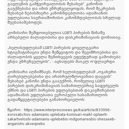
გავლენის გამჭვირვალობის შესახებ“ კანონის
გაუქმებასა და იმის უზრუნველყოფას, რომ შეკრების
შესახებ ნებისმიერი კანონმდებლობა ადამიანის
უფლებათა საერთაშორისო კანონმდებლობას სრულად
შეესაბამებოდეს.
კომისარი შეშფოთებულია LGBTI პირების წინაშე
არსებული ძალადობისა და დისკრიმინაციის დონითაც.
„ხელისუფლებამ LGBTI პირების ყოველგვარი
სტიგმატიზაცია უნდა შეწყვიტოს და შევიწროებისა და
ძალადობის ყველა შემთხვევის ეფექტურად გამოძიება
უნდა უზრუნველყოს“, - აცხადებს მაიკლ ო'ფლაერტი.
კომისარი აღნიშნავს, რომ ხელისუფლებამ „ოჯახური
ღირებულებებისა და არასრულწლოვანთა დაცვის“
შესახებ კანონი უნდა გააუქმოს, რომელიც LGBTI
პირების დისკრიმინაციის სამართლებრივ საფუძველს
ქმნის და LGBTI პირების უფლებებთან დაკავშირებით
ადამიანის უფლებათა ევროპული სასამართლოს
გადაწყვეტილებები განახორციელოს.
წყარო: https://www.interpressnews.ge/ka/article/833996-
evrosabchos-adamianis-uplebata-komisari-maikl-oplaerti-
sakartveloshi-adamianis-uplebebis-mdgomareobis-shesaxeb-
angarishs-akveqnebs