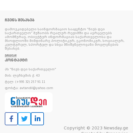
ᲩᲕᲔᲜᲡ ᲨᲔᲡᲐᲮᲔᲑ
დამოუკიდებელი საინფორმაციო სააგენტო “ნიუს დეი
საქართველო” მუშაობს რეალურ რეჟიმში და ავრცელებს
ამომწურავ, ობიექტურ ინფორმაციას საქართველოსა და
მსოფლიოში მიმდინარე პოლიტიკურ, ეკონომიკურ, სოციალურ,
კულტურულ, სპორტულ და სხვა მნიშვნელოვანი მოვლენების
შესახებ.
ᲕᲠᲪᲚᲐᲓ
ᲙᲝᲜᲢᲐᲥᲢᲘ
პს "ნიუს დეი საქართველო"
მის: ლეჩხუმის ქ. 43
ტელ: (+995 32) 257 91 11
ფოსტა: avtandil@yahoo.com
Copyright © 2023 Newsday.ge