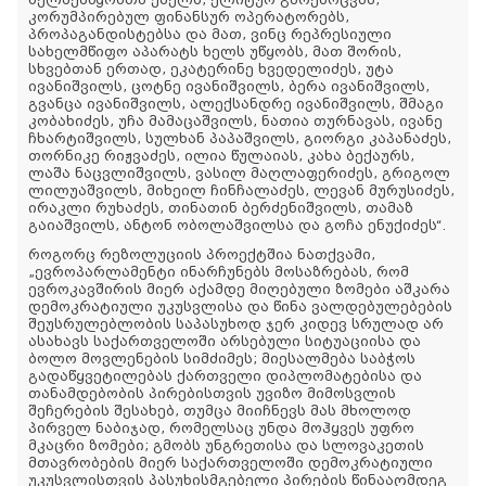
ხელშემწყობთა ქსელს, ელიტურ გარემოცვას,
კორუმპირებულ ფინანსურ ოპერატორებს,
პროპაგანდისტებსა და მათ, ვინც რეპრესიული
სახელმწიფო აპარატს ხელს უწყობს, მათ შორის,
სხვებთან ერთად, ეკატერინე ხვედელიძეს, უტა
ივანიშვილს, ცოტნე ივანიშვილს, ბერა ივანიშვილს,
გვანცა ივანიშვილს, ალექსანდრე ივანიშვილს, შმაგი
კობახიძეს, უჩა მამაცაშვილს, ნათია თურნავას, ივანე
ჩხარტიშვილს, სულხან პაპაშვილს, გიორგი კაპანაძეს,
თორნიკე რიჟვაძეს, ილია წულაიას, კახა ბექაურს,
ლაშა ნაცვლიშვილს, ვასილ მაღლაფერიძეს, გრიგოლ
ლილუაშვილს, მიხეილ ჩინჩალაძეს, ლევან მურუსიძეს,
ირაკლი რუხაძეს, თინათინ ბერძენიშვილს, თამაზ
გაიაშვილს, ანტონ ობოლაშვილსა და გოჩა ენუქიძეს“.
როგორც რეზოლუციის პროექტშია ნათქვამი,
„ევროპარლამენტი ინარჩუნებს მოსაზრებას, რომ
ევროკავშირის მიერ აქამდე მიღებული ზომები აშკარა
დემოკრატიული უკუსვლისა და წინა ვალდებულებების
შეუსრულებლობის საპასუხოდ ჯერ კიდევ სრულად არ
ასახავს საქართველოში არსებული სიტუაციისა და
ბოლო მოვლენების სიმძიმეს; მიესალმება საბჭოს
გადაწყვეტილებას ქართველი დიპლომატებისა და
თანამდებობის პირებისთვის უვიზო მიმოსვლის
შეჩერების შესახებ, თუმცა მიიჩნევს მას მხოლოდ
პირველ ნაბიჯად, რომელსაც უნდა მოჰყვეს უფრო
მკაცრი ზომები; გმობს უნგრეთისა და სლოვაკეთის
მთავრობების მიერ საქართველოში დემოკრატიული
უკუსვლისთვის პასუხისმგებელი პირების წინააღმდეგ