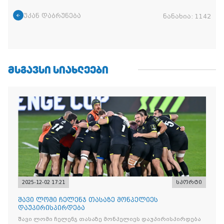
უკან დაბრუნება
ნანახია:
1142
ᲛᲡᲒᲐᲕᲡᲘ ᲡᲘᲐᲮᲚᲔᲔᲑᲘ
2025-12-02 17:21
სპორტი
შავი ლომი ჩელენჯ თასაზე მონპელიეს
დაუპირისპირდება
შავი ლომი ჩელენჯ თასაზე მონპელიეს დაუპირისპირდება