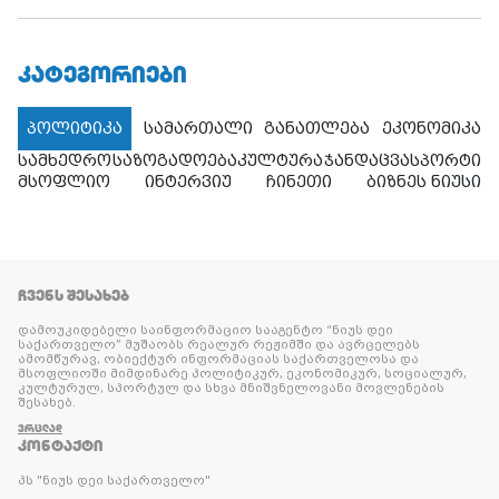
ᲙᲐᲢᲔᲒᲝᲠᲘᲔᲑᲘ
პოლიტიკა
სამართალი
განათლება
ეკონომიკა
სამხედრო
საზოგადოება
კულტურა
ჯანდაცვა
სპორტი
მსოფლიო
ინტერვიუ
ჩინეთი
ბიზნეს ნიუსი
ᲩᲕᲔᲜᲡ ᲨᲔᲡᲐᲮᲔᲑ
დამოუკიდებელი საინფორმაციო სააგენტო “ნიუს დეი
საქართველო” მუშაობს რეალურ რეჟიმში და ავრცელებს
ამომწურავ, ობიექტურ ინფორმაციას საქართველოსა და
მსოფლიოში მიმდინარე პოლიტიკურ, ეკონომიკურ, სოციალურ,
კულტურულ, სპორტულ და სხვა მნიშვნელოვანი მოვლენების
შესახებ.
ᲕᲠᲪᲚᲐᲓ
ᲙᲝᲜᲢᲐᲥᲢᲘ
პს "ნიუს დეი საქართველო"