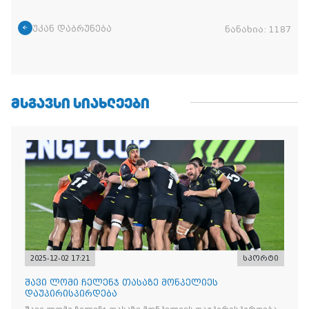
უკან დაბრუნება
ნანახია:
1187
ᲛᲡᲒᲐᲕᲡᲘ ᲡᲘᲐᲮᲚᲔᲔᲑᲘ
2025-12-02 17:21
სპორტი
შავი ლომი ჩელენჯ თასაზე მონპელიეს
დაუპირისპირდება