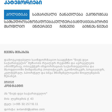
ᲙᲐᲢᲔᲒᲝᲠᲘᲔᲑᲘ
პოლიტიკა
სამართალი
განათლება
ეკონომიკა
სამხედრო
საზოგადოება
კულტურა
ჯანდაცვა
სპორტი
მსოფლიო
ინტერვიუ
ჩინეთი
ბიზნეს ნიუსი
ᲩᲕᲔᲜᲡ ᲨᲔᲡᲐᲮᲔᲑ
დამოუკიდებელი საინფორმაციო სააგენტო “ნიუს დეი
საქართველო” მუშაობს რეალურ რეჟიმში და ავრცელებს
ამომწურავ, ობიექტურ ინფორმაციას საქართველოსა და
მსოფლიოში მიმდინარე პოლიტიკურ, ეკონომიკურ, სოციალურ,
კულტურულ, სპორტულ და სხვა მნიშვნელოვანი მოვლენების
შესახებ.
ᲕᲠᲪᲚᲐᲓ
ᲙᲝᲜᲢᲐᲥᲢᲘ
პს "ნიუს დეი საქართველო"
მის: ლეჩხუმის ქ. 43
ტელ: (+995 32) 257 91 11
ფოსტა: avtandil@yahoo.com