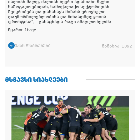
ძალიან მალე, ძალიან ბევრი ადამიანი ჩვენი
საზოგადოებიდან, სამოქალაქო სექტორიდან
შეიკრიბება და დასახავს მიზანს ეროვნული
დაუმორჩილებლობისა და წინააღმდეგობის
ფრონტისა“, – განაცხადა რატი ამაღლობელმა.
წყარო: 1tv.ge
უკან დაბრუნება
ნანახია:
1092
ᲛᲡᲒᲐᲕᲡᲘ ᲡᲘᲐᲮᲚᲔᲔᲑᲘ