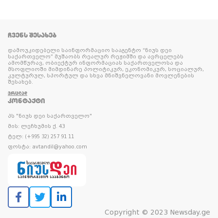
ᲩᲕᲔᲜᲡ ᲨᲔᲡᲐᲮᲔᲑ
დამოუკიდებელი საინფორმაციო სააგენტო “ნიუს დეი
საქართველო” მუშაობს რეალურ რეჟიმში და ავრცელებს
ამომწურავ, ობიექტურ ინფორმაციას საქართველოსა და
მსოფლიოში მიმდინარე პოლიტიკურ, ეკონომიკურ, სოციალურ,
კულტურულ, სპორტულ და სხვა მნიშვნელოვანი მოვლენების
შესახებ.
ᲕᲠᲪᲚᲐᲓ
ᲙᲝᲜᲢᲐᲥᲢᲘ
პს "ნიუს დეი საქართველო"
მის: ლეჩხუმის ქ. 43
ტელ: (+995 32) 257 91 11
ფოსტა: avtandil@yahoo.com
Copyright © 2023 Newsday.ge