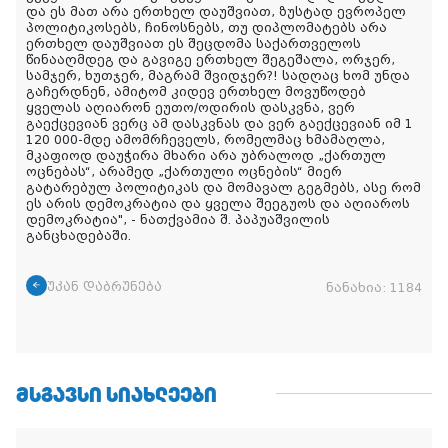
და ეს მათ არა ერთხელ დაუშვიათ, ზუსტად ევროპელ
პოლიტიკოსებს, ჩინოსნებს, თუ დიპლომატებს არა
ერთხელ დაუშვიათ ეს შეცდომა საქართველოს
წინააღმდეგ და გავიგე ერთხელ შეგეშალა, ორჯერ,
სამჯერ, ხუთჯერ, მაგრამ შვიდჯერ?! სადღაც ხომ უნდა
გაჩერდნენ, ამიტომ კიდევ ერთხელ მოვუწოდებ
ყველას აღიარონ ეუთო/ოდირის დასკვნა, ვერ
გაექცევიან ვერც ამ დასკვნას და ვერ გაექცევიან იმ 1
120 000-მდე ამომრჩეველს, რომელმაც ხმამაღლა,
მკაფიოდ დაუჭირა მხარი არა უბრალოდ „ქართულ
ოცნებას“, არამედ „ქართული ოცნების“ მიერ
გატარებულ პოლიტიკას და მომავალ გეგმებს, ასე რომ
ეს არის დემოკრატია და ყველა შეეგუოს და აღიაროს
დემოკრატია
", - ნათქვამია შ. პაპუაშვილის
განცხადებაში
.
უკან დაბრუნება
ნანახია:
1184
ᲛᲡᲒᲐᲕᲡᲘ ᲡᲘᲐᲮᲚᲔᲔᲑᲘ