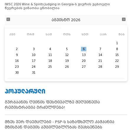
IWSC 2026 Wine & Spirits Judging in Georgia-ს ჟიურის უცხოელი
წევრების ვინაობა ცნობილია
აგვისტო 2026
კვი
ორშ
სამ
ოთხ
ხუთ
პარ
შაბ
1
2
3
4
5
6
7
8
9
10
11
12
13
14
15
16
17
18
19
20
21
22
23
24
25
26
27
28
29
30
31
ᲞᲝᲞᲣᲚᲐᲠᲣᲚᲘ
გურჯაანის ღვინის ფესტივალზე მეღვინეთა
რეგისტრაცია გრძელდება!
მზეს ვერ დაემალები - PSP-ს საზაფხულო კამპანია
მზისგან დაცვის აუცილებლობას გვახსენებს