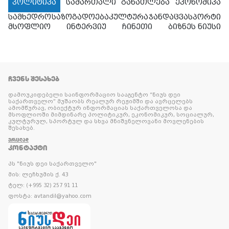
პოლიტიკა
სამართალი
განათლება
ეკონომიკა
სამხედრო
საზოგადოება
კულტურა
ჯანდაცვა
სპორტი
მსოფლიო
ინტერვიუ
ჩინეთი
ბიზნეს ნიუსი
ᲩᲕᲔᲜᲡ ᲨᲔᲡᲐᲮᲔᲑ
დამოუკიდებელი საინფორმაციო სააგენტო “ნიუს დეი
საქართველო” მუშაობს რეალურ რეჟიმში და ავრცელებს
ამომწურავ, ობიექტურ ინფორმაციას საქართველოსა და
მსოფლიოში მიმდინარე პოლიტიკურ, ეკონომიკურ, სოციალურ,
კულტურულ, სპორტულ და სხვა მნიშვნელოვანი მოვლენების
შესახებ.
ᲕᲠᲪᲚᲐᲓ
ᲙᲝᲜᲢᲐᲥᲢᲘ
პს "ნიუს დეი საქართველო"
მის: ლეჩხუმის ქ. 43
ტელ: (+995 32) 257 91 11
ფოსტა: avtandil@yahoo.com