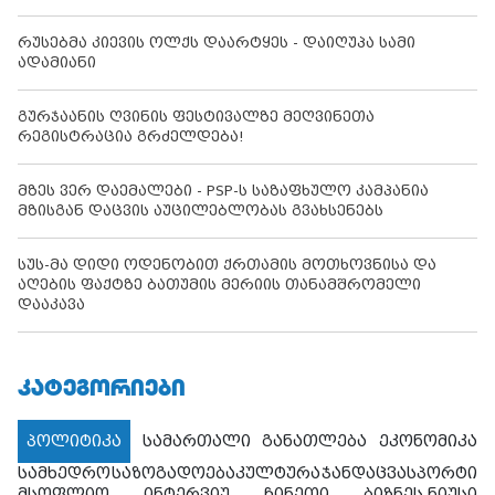
რუსებმა კიევის ოლქს დაარტყეს - დაიღუპა სამი
ადამიანი
გურჯაანის ღვინის ფესტივალზე მეღვინეთა
რეგისტრაცია გრძელდება!
მზეს ვერ დაემალები - PSP-ს საზაფხულო კამპანია
მზისგან დაცვის აუცილებლობას გვახსენებს
სუს-მა დიდი ოდენობით ქრთამის მოთხოვნისა და
აღების ფაქტზე ბათუმის მერიის თანამშრომელი
დააკავა
ᲙᲐᲢᲔᲒᲝᲠᲘᲔᲑᲘ
პოლიტიკა
სამართალი
განათლება
ეკონომიკა
სამხედრო
საზოგადოება
კულტურა
ჯანდაცვა
სპორტი
მსოფლიო
ინტერვიუ
ჩინეთი
ბიზნეს ნიუსი