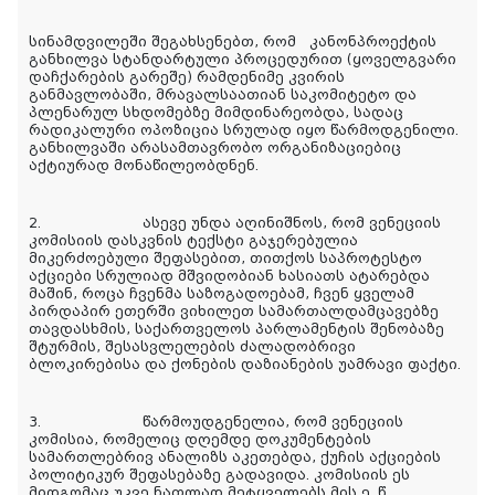
სინამდვილეში შეგახსენებთ, რომ კანონპროექტის
განხილვა სტანდარტული პროცედურით (ყოველგვარი
დაჩქარების გარეშე) რამდენიმე კვირის
განმავლობაში, მრავალსაათიან საკომიტეტო და
პლენარულ სხდომებზე მიმდინარეობდა, სადაც
რადიკალური ოპოზიცია სრულად იყო წარმოდგენილი.
განხილვაში არასამთავრობო ორგანიზაციებიც
აქტიურად მონაწილეობდნენ.
2. ასევე უნდა აღინიშნოს, რომ ვენეციის
კომისიის დასკვნის ტექსტი გაჯერებულია
მიკერძოებული შეფასებით, თითქოს საპროტესტო
აქციები სრულიად მშვიდობიან ხასიათს ატარებდა
მაშინ, როცა ჩვენმა საზოგადოებამ, ჩვენ ყველამ
პირდაპირ ეთერში ვიხილეთ სამართალდამცავებზე
თავდასხმის, საქართველოს პარლამენტის შენობაზე
შტურმის, შესასვლელების ძალადობრივი
ბლოკირებისა და ქონების დაზიანების უამრავი ფაქტი.
3. წარმოუდგენელია, რომ ვენეციის
კომისია, რომელიც დღემდე დოკუმენტების
სამართლებრივ ანალიზს აკეთებდა, ქუჩის აქციების
პოლიტიკურ შეფასებაზე გადავიდა. კომისიის ეს
მიდგომაც უკვე ნათლად მეტყველებს მის ე. წ.