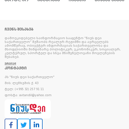
ᲩᲕᲔᲜᲡ ᲨᲔᲡᲐᲮᲔᲑ
დამოუკიდებელი საინფორმაციო სააგენტო “ნიუს დეი
საქართველო” მუშაობს რეალურ რეჟიმში და ავრცელებს
ამომწურავ, ობიექტურ ინფორმაციას საქართველოსა და
მსოფლიოში მიმდინარე პოლიტიკურ, ეკონომიკურ, სოციალურ,
კულტურულ, სპორტულ და სხვა მნიშვნელოვანი მოვლენების
შესახებ.
ᲕᲠᲪᲚᲐᲓ
ᲙᲝᲜᲢᲐᲥᲢᲘ
პს "ნიუს დეი საქართველო"
მის: ლეჩხუმის ქ. 43
ტელ: (+995 32) 257 91 11
ფოსტა: avtandil@yahoo.com