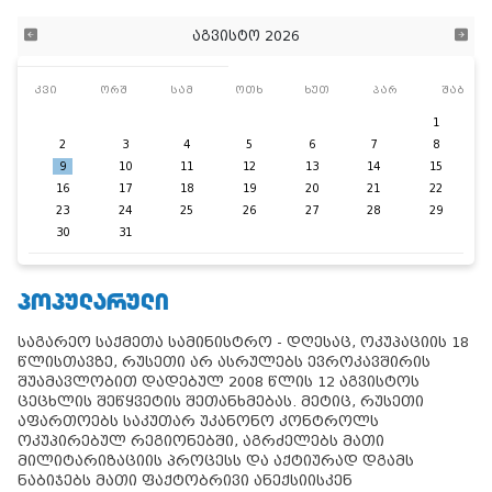
აგვისტო 2026
კვი
ორშ
სამ
ოთხ
ხუთ
პარ
შაბ
1
2
3
4
5
6
7
8
9
10
11
12
13
14
15
16
17
18
19
20
21
22
23
24
25
26
27
28
29
30
31
ᲞᲝᲞᲣᲚᲐᲠᲣᲚᲘ
საგარეო საქმეთა სამინისტრო - დღესაც, ოკუპაციის 18
წლისთავზე, რუსეთი არ ასრულებს ევროკავშირის
შუამავლობით დადებულ 2008 წლის 12 აგვისტოს
ცეცხლის შეწყვეტის შეთანხმებას. მეტიც, რუსეთი
აფართოებს საკუთარ უკანონო კონტროლს
ოკუპირებულ რეგიონებში, აგრძელებს მათი
მილიტარიზაციის პროცესს და აქტიურად დგამს
ნაბიჯებს მათი ფაქტობრივი ანექსიისკენ