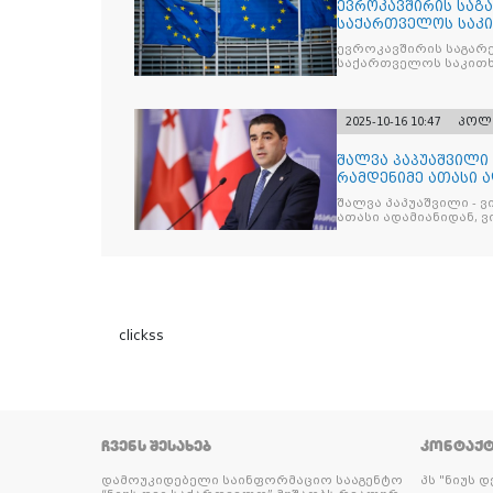
ევროკავშირის საგა
საქართველოს საკი
ევროკავშირის საგარე
საქართველოს საკითხ
2025-10-16 10:47
პოლ
შალვა პაპუაშვილი 
რამდენიმე ათასი ად
შეიკრიბა,
შალვა პაპუაშვილი - ვ
ათასი ადამიანიდან, ვი
გამიჯვნია. არც ექიმი 
ერთი კაციც კი არ აღ
გაცურავდა
clickss
ᲩᲕᲔᲜᲡ ᲨᲔᲡᲐᲮᲔᲑ
ᲙᲝᲜᲢᲐᲥ
დამოუკიდებელი საინფორმაციო სააგენტო
პს "ნიუს 