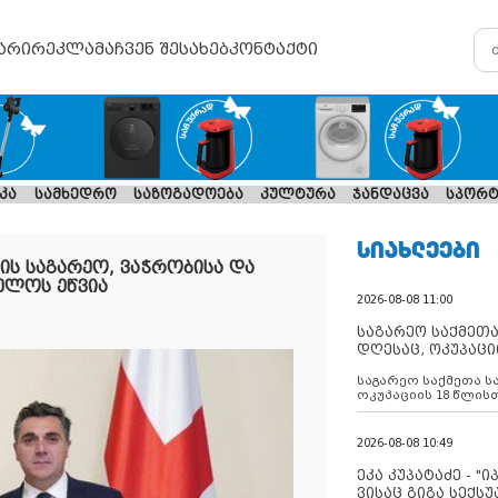
არი
რეკლამა
ჩვენ შესახებ
კონტაქტი
კა
სამხედრო
საზოგადოება
კულტურა
ჯანდაცვა
სპორტ
ᲡᲘᲐᲮᲚᲔᲔᲑᲘ
ის საგარეო, ვაჭრობისა და
ელოს ეწვია
2026-08-08 11:00
საგარეო საქმეთა
დღესაც, ოკუპაცი
რუსეთი არ ასრუ
საგარეო საქმეთა ს
შუამავლ
ოკუპაციის 18 წლის
ასრულებს ევროკავ
დადებულ 2008 წლის
შეწყვეტის შეთანხმე
2026-08-08 10:49
აფართოებს საკუთ
ოკუპირებულ რეგიონ
ეკა კუპატაძე - "
მილიტარიზაციის პ
ვისაც გიგა სექს
დგამს ნაბიჯებს მა