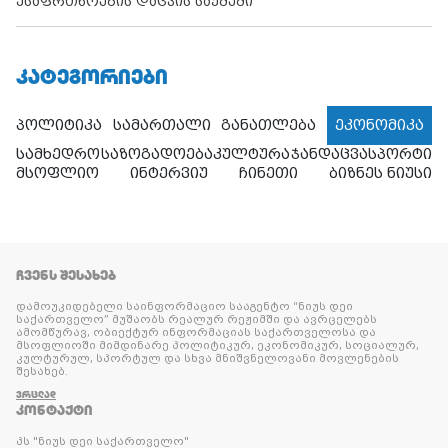
უსაფრთხოების დაცვის საქმეში
ᲙᲐᲢᲔᲒᲝᲠᲘᲔᲑᲘ
პოლიტიკა
სამართალი
განათლება
ეკონომიკა
სამხედრო
საზოგადოება
კულტურა
ჯანდაცვა
სპორტი
მსოფლიო
ინტერვიუ
ჩინეთი
ბიზნეს ნიუსი
ᲩᲕᲔᲜᲡ ᲨᲔᲡᲐᲮᲔᲑ
დამოუკიდებელი საინფორმაციო სააგენტო “ნიუს დეი
საქართველო” მუშაობს რეალურ რეჟიმში და ავრცელებს
ამომწურავ, ობიექტურ ინფორმაციას საქართველოსა და
მსოფლიოში მიმდინარე პოლიტიკურ, ეკონომიკურ, სოციალურ,
კულტურულ, სპორტულ და სხვა მნიშვნელოვანი მოვლენების
შესახებ.
ᲕᲠᲪᲚᲐᲓ
ᲙᲝᲜᲢᲐᲥᲢᲘ
პს "ნიუს დეი საქართველო"