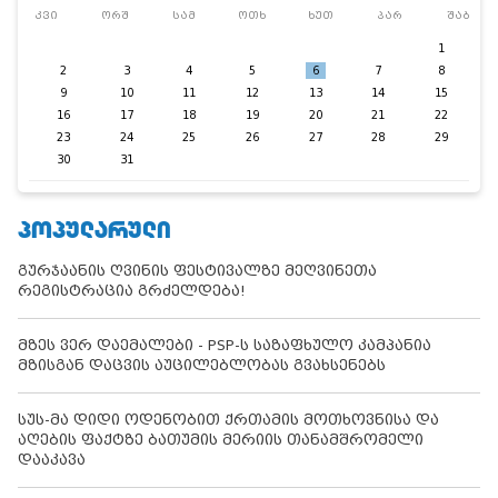
კვი
ორშ
სამ
ოთხ
ხუთ
პარ
შაბ
1
2
3
4
5
6
7
8
9
10
11
12
13
14
15
16
17
18
19
20
21
22
23
24
25
26
27
28
29
30
31
ᲞᲝᲞᲣᲚᲐᲠᲣᲚᲘ
გურჯაანის ღვინის ფესტივალზე მეღვინეთა
რეგისტრაცია გრძელდება!
მზეს ვერ დაემალები - PSP-ს საზაფხულო კამპანია
მზისგან დაცვის აუცილებლობას გვახსენებს
სუს-მა დიდი ოდენობით ქრთამის მოთხოვნისა და
აღების ფაქტზე ბათუმის მერიის თანამშრომელი
დააკავა