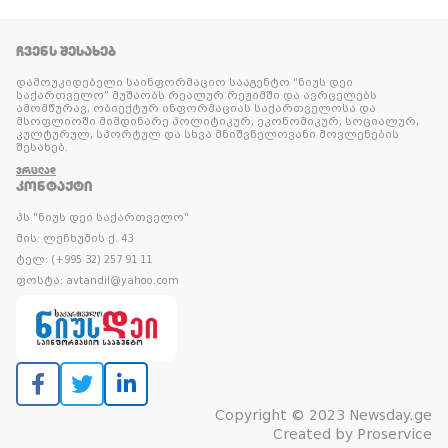
ᲩᲕᲔᲜᲡ ᲨᲔᲡᲐᲮᲔᲑ
დამოუკიდებელი საინფორმაციო სააგენტო “ნიუს დეი
საქართველო” მუშაობს რეალურ რეჟიმში და ავრცელებს
ამომწურავ, ობიექტურ ინფორმაციას საქართველოსა და
მსოფლიოში მიმდინარე პოლიტიკურ, ეკონომიკურ, სოციალურ,
კულტურულ, სპორტულ და სხვა მნიშვნელოვანი მოვლენების
შესახებ.
ᲕᲠᲪᲚᲐᲓ
ᲙᲝᲜᲢᲐᲥᲢᲘ
პს "ნიუს დეი საქართველო"
მის: ლეჩხუმის ქ. 43
ტელ: (+995 32) 257 91 11
ფოსტა: avtandil@yahoo.com
Copyright © 2023 Newsday.ge
Created by
Proservice