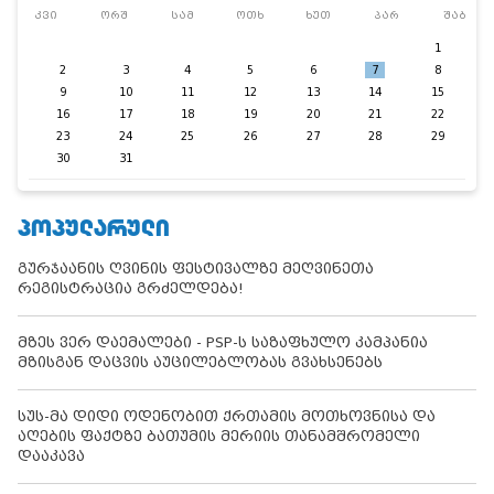
კვი
ორშ
სამ
ოთხ
ხუთ
პარ
შაბ
1
2
3
4
5
6
7
8
9
10
11
12
13
14
15
16
17
18
19
20
21
22
23
24
25
26
27
28
29
30
31
ᲞᲝᲞᲣᲚᲐᲠᲣᲚᲘ
გურჯაანის ღვინის ფესტივალზე მეღვინეთა
რეგისტრაცია გრძელდება!
მზეს ვერ დაემალები - PSP-ს საზაფხულო კამპანია
მზისგან დაცვის აუცილებლობას გვახსენებს
სუს-მა დიდი ოდენობით ქრთამის მოთხოვნისა და
აღების ფაქტზე ბათუმის მერიის თანამშრომელი
დააკავა