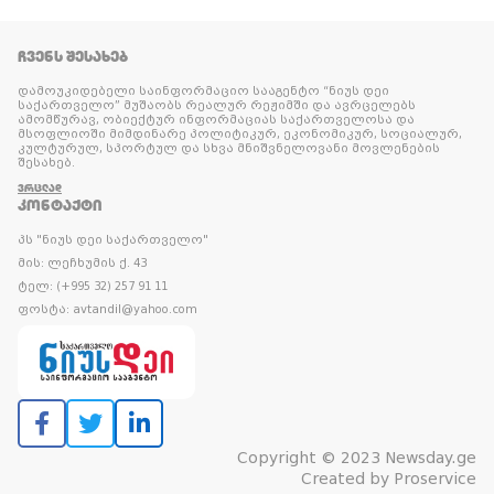
ᲩᲕᲔᲜᲡ ᲨᲔᲡᲐᲮᲔᲑ
დამოუკიდებელი საინფორმაციო სააგენტო “ნიუს დეი
საქართველო” მუშაობს რეალურ რეჟიმში და ავრცელებს
ამომწურავ, ობიექტურ ინფორმაციას საქართველოსა და
მსოფლიოში მიმდინარე პოლიტიკურ, ეკონომიკურ, სოციალურ,
კულტურულ, სპორტულ და სხვა მნიშვნელოვანი მოვლენების
შესახებ.
ᲕᲠᲪᲚᲐᲓ
ᲙᲝᲜᲢᲐᲥᲢᲘ
პს "ნიუს დეი საქართველო"
მის: ლეჩხუმის ქ. 43
ტელ: (+995 32) 257 91 11
ფოსტა: avtandil@yahoo.com
Copyright © 2023 Newsday.ge
Created by
Proservice