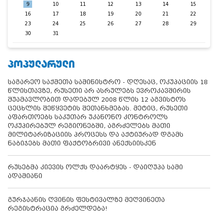
9
10
11
12
13
14
15
16
17
18
19
20
21
22
23
24
25
26
27
28
29
30
31
ᲞᲝᲞᲣᲚᲐᲠᲣᲚᲘ
საგარეო საქმეთა სამინისტრო - დღესაც, ოკუპაციის 18
წლისთავზე, რუსეთი არ ასრულებს ევროკავშირის
შუამავლობით დადებულ 2008 წლის 12 აგვისტოს
ცეცხლის შეწყვეტის შეთანხმებას. მეტიც, რუსეთი
აფართოებს საკუთარ უკანონო კონტროლს
ოკუპირებულ რეგიონებში, აგრძელებს მათი
მილიტარიზაციის პროცესს და აქტიურად დგამს
ნაბიჯებს მათი ფაქტობრივი ანექსიისკენ
რუსებმა კიევის ოლქს დაარტყეს - დაიღუპა სამი
ადამიანი
გურჯაანის ღვინის ფესტივალზე მეღვინეთა
რეგისტრაცია გრძელდება!