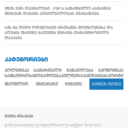
მზეს ვერ დაემალები - PSP-ს საზაფხულო კამპანია
მზისგან დაცვის აუცილებლობას გვახსენებს
სუს-მა დიდი ოდენობით ქრთამის მოთხოვნისა და
აღების ფაქტზე ბათუმის მერიის თანამშრომელი
დააკავა
ᲙᲐᲢᲔᲒᲝᲠᲘᲔᲑᲘ
პოლიტიკა
სამართალი
განათლება
ეკონომიკა
სამხედრო
საზოგადოება
კულტურა
ჯანდაცვა
სპორტი
მსოფლიო
ინტერვიუ
ჩინეთი
ბიზნეს ნიუსი
ᲩᲕᲔᲜᲡ ᲨᲔᲡᲐᲮᲔᲑ
დამოუკიდებელი საინფორმაციო სააგენტო “ნიუს დეი