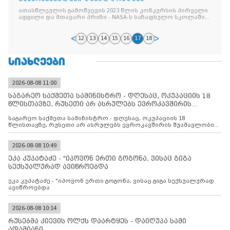
ათასწლეულის გამოწვევის 2023 წლის კონკურსის პირველი
ადგილი და მთავარი პრიზი - NASA-ს საზაფხულო სკოლაში
გამგზავრება - გუნდმა “TerraTech“ მოიპოვა
12
13
14
15
16
17
18
ᲡᲘᲐᲮᲚᲔᲔᲑᲘ
2026-08-08 11:00
საგარეო საქმეთა სამინისტრო - დღესაც, ოკუპაციის 18
წლისთავზე, რუსეთი არ ასრულებს ევროკავშირის
შუამავლ
საგარეო საქმეთა სამინისტრო - დღესაც, ოკუპაციის 18
წლისთავზე, რუსეთი არ ასრულებს ევროკავშირის შუამავლობით
დადებულ 2008 წლის 12 აგვისტოს ცეცხლის შეწყვეტის
შეთანხმებას. მეტიც, რუსეთი აფართოებს საკუთარ უკანონო
კონტროლს ოკუპირებულ რეგიონებში, აგრძელებს მათი
2026-08-08 10:49
მილიტარიზაციის პროცესს და აქტიურად დგამს ნაბიჯებს მათი
ეკა კუპატაძე - "იპოვონ ერთი გოგონა, ვისაც გიგა
ფაქტობრივი ანექსიისკენ
სექსუალურად ავიწროებდა
ეკა კუპატაძე - "იპოვონ ერთი გოგონა, ვისაც გიგა სექსუალურად
ავიწროებდა
2026-08-08 10:14
რუსებმა კიევის ოლქს დაარტყეს - დაიღუპა სამი
ადამიანი