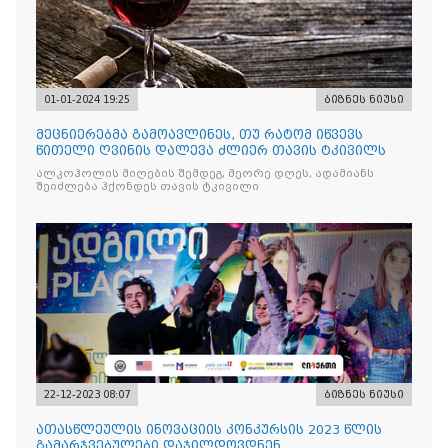
01-01-2024 19:25
ბიზნეს ნიუსი
მეცნიერებმა გამოავლინეს, თუ რატომ იწვევს
წითელი ღვინის დალევა ძლიერ თავის ტკივილს
ალკოჰოლის მიღების შემდეგ, მეორე დღეს, ადამიანს
შეიძლება ჰქონდეს თავის ტკივილი
22-12-2023 08:07
ბიზნეს ნიუსი
ათასწლეულის ინოვაციის კონკურსის 2023 წლის
გამარჯვებულები დაჯილდოვდნენ