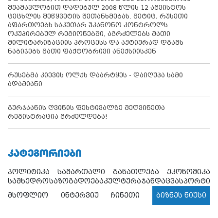
შუამავლობით დადებულ 2008 წლის 12 აგვისტოს
ცეცხლის შეწყვეტის შეთანხმებას. მეტიც, რუსეთი
აფართოებს საკუთარ უკანონო კონტროლს
ოკუპირებულ რეგიონებში, აგრძელებს მათი
მილიტარიზაციის პროცესს და აქტიურად დგამს
ნაბიჯებს მათი ფაქტობრივი ანექსიისკენ
რუსებმა კიევის ოლქს დაარტყეს - დაიღუპა სამი
ადამიანი
გურჯაანის ღვინის ფესტივალზე მეღვინეთა
რეგისტრაცია გრძელდება!
ᲙᲐᲢᲔᲒᲝᲠᲘᲔᲑᲘ
პოლიტიკა
სამართალი
განათლება
ეკონომიკა
სამხედრო
საზოგადოება
კულტურა
ჯანდაცვა
სპორტი
მსოფლიო
ინტერვიუ
ჩინეთი
ბიზნეს ნიუსი