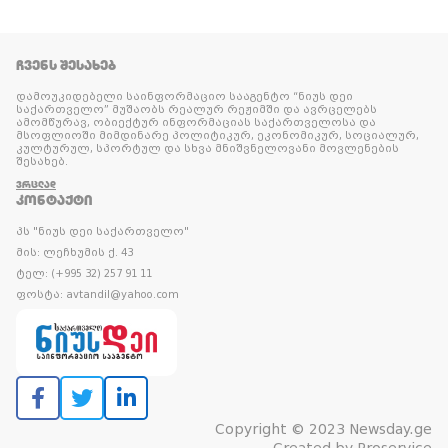
ᲩᲕᲔᲜᲡ ᲨᲔᲡᲐᲮᲔᲑ
დამოუკიდებელი საინფორმაციო სააგენტო “ნიუს დეი
საქართველო” მუშაობს რეალურ რეჟიმში და ავრცელებს
ამომწურავ, ობიექტურ ინფორმაციას საქართველოსა და
მსოფლიოში მიმდინარე პოლიტიკურ, ეკონომიკურ, სოციალურ,
კულტურულ, სპორტულ და სხვა მნიშვნელოვანი მოვლენების
შესახებ.
ᲕᲠᲪᲚᲐᲓ
ᲙᲝᲜᲢᲐᲥᲢᲘ
პს "ნიუს დეი საქართველო"
მის: ლეჩხუმის ქ. 43
ტელ: (+995 32) 257 91 11
ფოსტა: avtandil@yahoo.com
Copyright © 2023 Newsday.ge