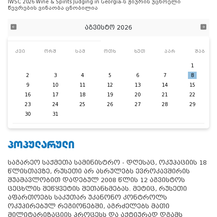
IWSC 2026 Wine & Spirits Judging in Georgia-ს ჟიურის უცხოელი
წევრების ვინაობა ცნობილია
აგვისტო 2026
კვი
ორშ
სამ
ოთხ
ხუთ
პარ
შაბ
1
2
3
4
5
6
7
8
9
10
11
12
13
14
15
16
17
18
19
20
21
22
23
24
25
26
27
28
29
30
31
ᲞᲝᲞᲣᲚᲐᲠᲣᲚᲘ
საგარეო საქმეთა სამინისტრო - დღესაც, ოკუპაციის 18
წლისთავზე, რუსეთი არ ასრულებს ევროკავშირის
შუამავლობით დადებულ 2008 წლის 12 აგვისტოს
ცეცხლის შეწყვეტის შეთანხმებას. მეტიც, რუსეთი
აფართოებს საკუთარ უკანონო კონტროლს
ოკუპირებულ რეგიონებში, აგრძელებს მათი
მილიტარიზაციის პროცესს და აქტიურად დგამს