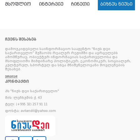
მსოფლიო
ინტერვიუ
ჩინეთი
ბიზნეს ნიუსი
ᲩᲕᲔᲜᲡ ᲨᲔᲡᲐᲮᲔᲑ
დამოუკიდებელი საინფორმაციო სააგენტო “ნიუს დეი
საქართველო” მუშაობს რეალურ რეჟიმში და ავრცელებს
ამომწურავ, ობიექტურ ინფორმაციას საქართველოსა და
მსოფლიოში მიმდინარე პოლიტიკურ, ეკონომიკურ, სოციალურ,
კულტურულ, სპორტულ და სხვა მნიშვნელოვანი მოვლენების
შესახებ.
ᲕᲠᲪᲚᲐᲓ
ᲙᲝᲜᲢᲐᲥᲢᲘ
პს "ნიუს დეი საქართველო"
მის: ლეჩხუმის ქ. 43
ტელ: (+995 32) 257 91 11
ფოსტა: avtandil@yahoo.com