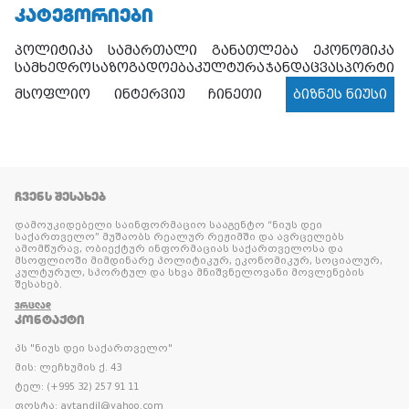
ᲙᲐᲢᲔᲒᲝᲠᲘᲔᲑᲘ
პოლიტიკა
სამართალი
განათლება
ეკონომიკა
სამხედრო
საზოგადოება
კულტურა
ჯანდაცვა
სპორტი
მსოფლიო
ინტერვიუ
ჩინეთი
ბიზნეს ნიუსი
ᲩᲕᲔᲜᲡ ᲨᲔᲡᲐᲮᲔᲑ
დამოუკიდებელი საინფორმაციო სააგენტო “ნიუს დეი
საქართველო” მუშაობს რეალურ რეჟიმში და ავრცელებს
ამომწურავ, ობიექტურ ინფორმაციას საქართველოსა და
მსოფლიოში მიმდინარე პოლიტიკურ, ეკონომიკურ, სოციალურ,
კულტურულ, სპორტულ და სხვა მნიშვნელოვანი მოვლენების
შესახებ.
ᲕᲠᲪᲚᲐᲓ
ᲙᲝᲜᲢᲐᲥᲢᲘ
პს "ნიუს დეი საქართველო"
მის: ლეჩხუმის ქ. 43
ტელ: (+995 32) 257 91 11
ფოსტა: avtandil@yahoo.com