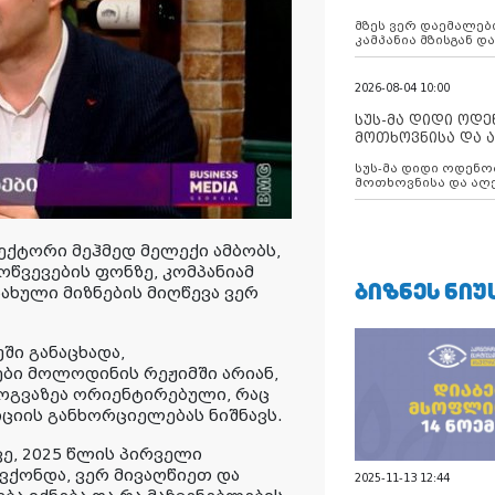
აუცილებლობას გ
მზეს ვერ დაემალები
კამპანია მზისგან 
გვახსენებს
2026-08-04 10:00
სუს-მა დიდი ოდ
მოთხოვნისა და ა
ბათუმის მერიის
სუს-მა დიდი ოდენობით ქრთამის
დააკავა
მოთხოვნისა და აღე
მერიის თანამშრომ
ქტორი მეჰმედ მელექი ამბობს,
ვევების ფონზე, კომპანიამ
ᲑᲘᲖᲜᲔᲡ ᲜᲘᲣ
ახული მიზნების მიღწევა ვერ
ში განაცხადა,
ბი მოლოდინის რეჟიმში არიან,
ოგვაზეა ორიენტირებული, რაც
ციის განხორციელებას ნიშნავს.
ვე, 2025 წლის პირველი
ვქონდა, ვერ მივაღწიეთ და
2025-11-13 12:44