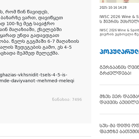
2025-10-16 14:28
, რომ წინ წავიდეს,
IWSC 2026 Wine & Spi
ბაზარზე ვართ, დავიწყეთ
ს ჟიურის უცხოელ
დ 100-ზე მეტ სავაჭრო
ცნობილია
აინ მაღაზიაში, ქსელებში
IWSC 2026 Wine & Spirit
ჟიურის უცხოელი წე
 მყარად უნდა გადავდგათ
ცნობილია
ობა. წელს გეგმაში 6-7 მაღაზიის
ალის შედეგების გამო, ეს 4-5
ᲞᲝᲞᲣᲚᲐᲠᲣᲚ
აცხადა მეჰმედ მელექმა.
გურჯაანის ღვი
გრძელდება!
azias-vkhsnidit-tsels-4-5-is-
mamde-daviyvanot-mehmed-meleqi
მზეს ვერ დაემა
ნანახია:
7496
დაცვის აუცილე
სუს-მა დიდი ო
ფაქტზე ბათუმი