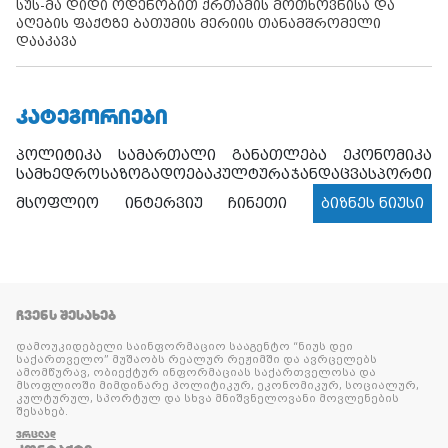
სუს-მა დიდი ოდენობით ქრთამის მოთხოვნისა და
აღების ფაქტზე ბათუმის მერიის თანამშრომელი
დააკავა
ᲙᲐᲢᲔᲒᲝᲠᲘᲔᲑᲘ
პოლიტიკა
სამართალი
განათლება
ეკონომიკა
სამხედრო
საზოგადოება
კულტურა
ჯანდაცვა
სპორტი
მსოფლიო
ინტერვიუ
ჩინეთი
ბიზნეს ნიუსი
ᲩᲕᲔᲜᲡ ᲨᲔᲡᲐᲮᲔᲑ
დამოუკიდებელი საინფორმაციო სააგენტო “ნიუს დეი
საქართველო” მუშაობს რეალურ რეჟიმში და ავრცელებს
ამომწურავ, ობიექტურ ინფორმაციას საქართველოსა და
მსოფლიოში მიმდინარე პოლიტიკურ, ეკონომიკურ, სოციალურ,
კულტურულ, სპორტულ და სხვა მნიშვნელოვანი მოვლენების
შესახებ.
ᲕᲠᲪᲚᲐᲓ