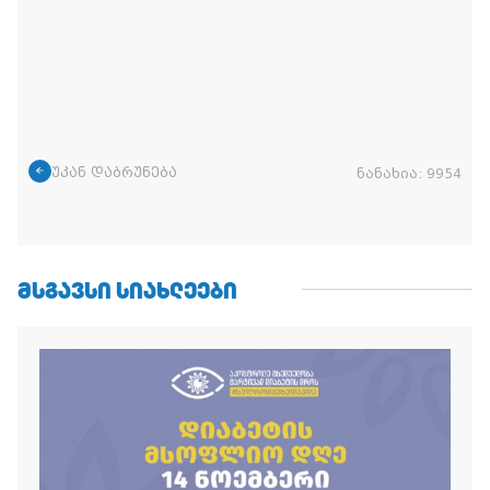
უკან დაბრუნება
ნანახია:
9954
ᲛᲡᲒᲐᲕᲡᲘ ᲡᲘᲐᲮᲚᲔᲔᲑᲘ