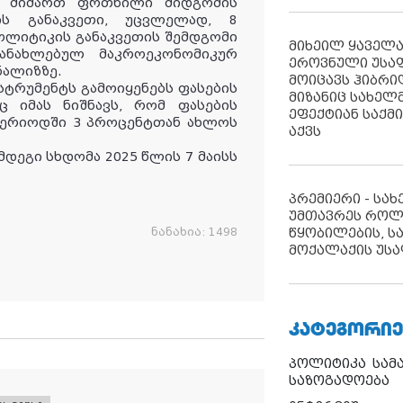
ის მიმართ ფრთხილი მიდგომის
ს განაკვეთი, უცვლელად, 8
ოლიტიკის განაკვეთის შემდგომი
მიხეილ ყაველ
ანახლებულ მაკროეკონომიკურ
ეროვნული უსა
ნალიზზე.
მოიცავს ჰიბრ
ნსტრუმენტს გამოიყენებს ფასების
მიზანიც სახელმ
ც იმას ნიშნავს, რომ ფასების
ეფექტიან საქმ
პერიოდში 3 პროცენტთან ახლოს
აქვს
დეგი სხდომა 2025 წლის 7 მაისს
პრემიერი - სა
უმთავრეს როლ
ნანახია:
1498
წყობილების, ს
მოქალაქის უსა
ᲙᲐᲢᲔᲒᲝᲠᲘᲔ
პოლიტიკა
სამ
საზოგადოება