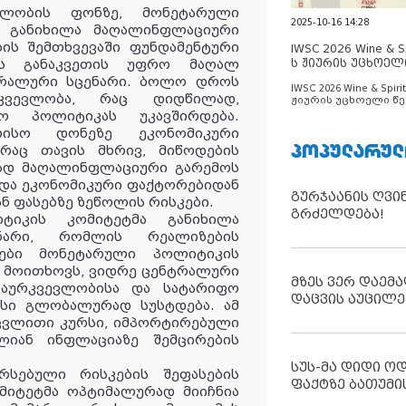
ლობის ფონზე, მონეტარული
2025-10-16 14:28
, განიხილა მაღალინფლაციური
ის შემთხვევაში ფუნდამენტური
IWSC 2026 Wine & Spi
ს ჟიურის უცხოელ
ის განაკვეთის უფრო მაღალ
ცნობილია
ტრალური სცენარი. ბოლო დროს
IWSC 2026 Wine & Spirit
კვევლობა, რაც დიდწილად,
ჟიურის უცხოელი წე
ცნობილია
ო პოლიტიკას უკავშირდება.
რისო დონეზე ეკონომიკური
ᲞᲝᲞᲣᲚᲐᲠᲣᲚ
 რაც თავის მხრივ, მიწოდების
რად მაღალინფლაციური გარემოს
იდა ეკონომიკური ფაქტორებიდან
გურჯაანის ღვი
ნ ფასებზე ზეწოლის რისკები.
გრძელდება!
ტიკის კომიტეტმა განიხილა
ნარი, რომლის რეალიზების
სები მონეტარული პოლიტიკის
 მოითხოვს, ვიდრე ცენტრალური
მზეს ვერ დაემა
გაურკვევლობისა და სატარიფო
დაცვის აუცილე
სი გლობალურად სუსტდება. ამ
აცვლითი კურსი, იმპორტირებული
ლიან ინფლაციაზე შემცირების
სუს-მა დიდი ო
რსებული რისკების შეფასების
ფაქტზე ბათუმი
მიტეტმა ოპტიმალურად მიიჩნია