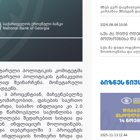
აუცილებლობას გ
მზეს ვერ დაემალები
კამპანია მზისგან 
გვახსენებს
2026-08-04 10:00
სუს-მა დიდი ოდ
მოთხოვნისა და ა
ბათუმის მერიის
სუს-მა დიდი ოდენობით ქრთამის
დააკავა
მოთხოვნისა და აღე
მერიის თანამშრომ
ტარული პოლიტიკის კომიტეტმა
ეტარული პოლიტიკის განაკვეთი
ᲑᲘᲖᲜᲔᲡ ᲜᲘᲣ
ლად შეინარჩუნა. მონეტარული
ადგენს.
 3 პროცენტიან, მაჩვენებელზე
გომარეობით, ფასების საერთო
რდა, საბაზო ინფლაცია კი 2.0
დ წარმოებული საქონლისა და
ლილება შედარებით ხისტია და
იან ინფლაციურ მოლოდინებს,
 და თებერვალში 3 პროცენტს
2025-11-13 12:44
თ ინფლაციის ზომიერი ზრდა და