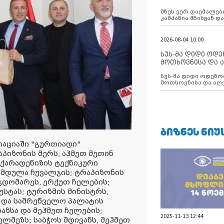
აუცილებლობას გ
მზეს ვერ დაემალები
კამპანია მზისგან 
გვახსენებს
2026-08-04 10:00
სუს-მა დიდი ოდ
მოთხოვნისა და ა
ბათუმის მერიის
სუს-მა დიდი ოდენობით ქრთამის
დააკავა
მოთხოვნისა და აღე
მერიის თანამშრომ
ᲑᲘᲖᲜᲔᲡ ᲜᲘᲣ
იაციაში "გურთიადი"
აპიზონის მერს, აჰმეთ მეთინ
; ქარადენიზის ტექნიკური
მდულა ჩუვალჯის; ტრაპიზონის
ჯდომარეს, ერქუთ ჩელების;
უსტას; ტურიზმის მინისტრს,
 და სამრეწველო პალატის
აზსა და მეჰმეთ ჩელების;
2025-11-13 12:44
ლმეზს; საბჭოს მდივანს, მეჰმეთ