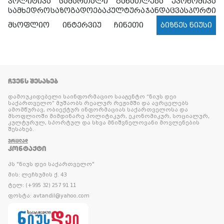
პოლიტიკა
სამართალი
განათლება
ეკონომიკა
სამხედრო
საზოგადოება
კულტურა
ჯანდაცვა
სპორტი
მსოფლიო
ინტერვიუ
ჩინეთი
ბიზნეს ნიუსი
ᲩᲕᲔᲜᲡ ᲨᲔᲡᲐᲮᲔᲑ
დამოუკიდებელი საინფორმაციო სააგენტო “ნიუს დეი
საქართველო” მუშაობს რეალურ რეჟიმში და ავრცელებს
ამომწურავ, ობიექტურ ინფორმაციას საქართველოსა და
მსოფლიოში მიმდინარე პოლიტიკურ, ეკონომიკურ, სოციალურ,
კულტურულ, სპორტულ და სხვა მნიშვნელოვანი მოვლენების
შესახებ.
ᲕᲠᲪᲚᲐᲓ
ᲙᲝᲜᲢᲐᲥᲢᲘ
პს "ნიუს დეი საქართველო"
მის: ლეჩხუმის ქ. 43
ტელ: (+995 32) 257 91 11
ფოსტა: avtandil@yahoo.com