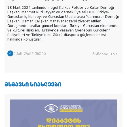
18 Mart 2024 tarihinde İnegöl Kafkas Folklor ve Kültür Derneği
Başkanı Mehmet Nuri Tayyar ve dernek üyeleri DEIK Türkiye-
Gürcistan İş Konseyi ve Gürcistan Uluslararası Yatırımcılar Derneği
Başkanı Osman Çalışkan Mzhavanadze’yi ziyaret ettiler.
Görüşmede taraflar güncel konuları, Türkiye-Gürcistan ekonomik
ve kültürel ilişkileri, Türkiye'de yaşayan Çveneburi Gürcülerin
faaliyetleri ve Türkiye'deki Gürcü diaspora güçlendirilmesi
hakkında konuştular.
უკან დაბრუნება
ნანახია:
1570
ᲛᲡᲒᲐᲕᲡᲘ ᲡᲘᲐᲮᲚᲔᲔᲑᲘ