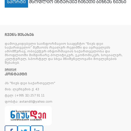
სპორტი
მსოფლიო
ინტერვიუ
ჩინეთი
ბიზნეს ნიუსი
ᲩᲕᲔᲜᲡ ᲨᲔᲡᲐᲮᲔᲑ
დამოუკიდებელი საინფორმაციო სააგენტო “ნიუს დეი
საქართველო” მუშაობს რეალურ რეჟიმში და ავრცელებს
ამომწურავ, ობიექტურ ინფორმაციას საქართველოსა და
მსოფლიოში მიმდინარე პოლიტიკურ, ეკონომიკურ, სოციალურ,
კულტურულ, სპორტულ და სხვა მნიშვნელოვანი მოვლენების
შესახებ.
ᲕᲠᲪᲚᲐᲓ
ᲙᲝᲜᲢᲐᲥᲢᲘ
პს "ნიუს დეი საქართველო"
მის: ლეჩხუმის ქ. 43
ტელ: (+995 32) 257 91 11
ფოსტა: avtandil@yahoo.com