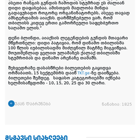
ასეთი რანგის გუნდის ჩამოდის სტუმრად ეს ძალიან
დიდი დაფასებაა. ამისთვის მადლობა მინდა
გადავუხადო როგორც ორგანიზატორებს, ასევე თავად
ამსტერდამის აიაქსს. დარწმუნებული ვარ, რომ
თბილისს კიდევ ერთი გამორჩეული საფეხბურთო
საღამო ელის.”
დენი ბლინდი, აიაქსის ლეგენდების გუნდის მთავარი
მწვრთნელი: დიდი პატივია, რომ დინამო თბილისმა
100 წლის იუბილისადმი მიძღვნილ მატჩზე მიგვიწვია.
მოუთმენლად ველით ულამაზეს ქალაქ თბილისში
სტუმრობას და დინამო არენაზე თამაშს.
შეხვედრაზე დასასწრები ბილეთების გაყიდვა
ორშაბათს, 15 სექტემბრს დაიწ
TKT.ge
-ზე დაიწყება.
ბილეთები შემდეგ საფასო კატეგორიებში იქნება
ხელმისაწვდომი - 10, 15, 20, 25 და 30 ლარი.
უკან დაბრუნება
ნანახია:
1825
ᲛᲡᲒᲐᲕᲡᲘ ᲡᲘᲐᲮᲚᲔᲔᲑᲘ