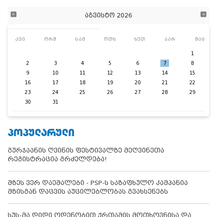
აგვისტო 2026
კვი
ორშ
სამ
ოთხ
ხუთ
პარ
შაბ
1
2
3
4
5
6
7
8
9
10
11
12
13
14
15
16
17
18
19
20
21
22
23
24
25
26
27
28
29
30
31
ᲞᲝᲞᲣᲚᲐᲠᲣᲚᲘ
გურჯაანის ღვინის ფესტივალზე მეღვინეთა
რეგისტრაცია გრძელდება!
მზეს ვერ დაემალები - PSP-ს საზაფხულო კამპანია
მზისგან დაცვის აუცილებლობას გვახსენებს
სუს-მა დიდი ოდენობით ქრთამის მოთხოვნისა და