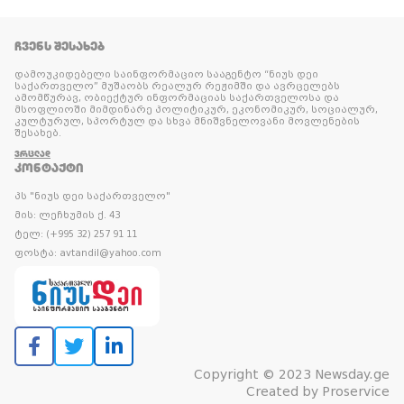
ᲩᲕᲔᲜᲡ ᲨᲔᲡᲐᲮᲔᲑ
დამოუკიდებელი საინფორმაციო სააგენტო “ნიუს დეი
საქართველო” მუშაობს რეალურ რეჟიმში და ავრცელებს
ამომწურავ, ობიექტურ ინფორმაციას საქართველოსა და
მსოფლიოში მიმდინარე პოლიტიკურ, ეკონომიკურ, სოციალურ,
კულტურულ, სპორტულ და სხვა მნიშვნელოვანი მოვლენების
შესახებ.
ᲕᲠᲪᲚᲐᲓ
ᲙᲝᲜᲢᲐᲥᲢᲘ
პს "ნიუს დეი საქართველო"
მის: ლეჩხუმის ქ. 43
ტელ: (+995 32) 257 91 11
ფოსტა: avtandil@yahoo.com
Copyright © 2023 Newsday.ge
Created by
Proservice