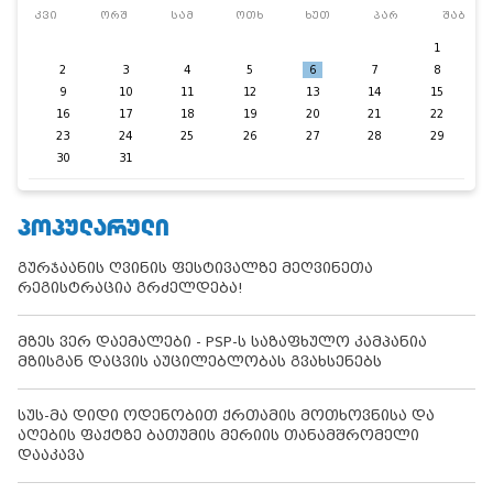
კვი
ორშ
სამ
ოთხ
ხუთ
პარ
შაბ
1
2
3
4
5
6
7
8
9
10
11
12
13
14
15
16
17
18
19
20
21
22
23
24
25
26
27
28
29
30
31
ᲞᲝᲞᲣᲚᲐᲠᲣᲚᲘ
გურჯაანის ღვინის ფესტივალზე მეღვინეთა
რეგისტრაცია გრძელდება!
მზეს ვერ დაემალები - PSP-ს საზაფხულო კამპანია
მზისგან დაცვის აუცილებლობას გვახსენებს
სუს-მა დიდი ოდენობით ქრთამის მოთხოვნისა და
აღების ფაქტზე ბათუმის მერიის თანამშრომელი
დააკავა