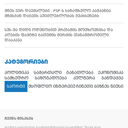
მზეს ვერ დაემალები - PSP-ს საზაფხულო კამპანია
მზისგან დაცვის აუცილებლობას გვახსენებს
სუს-მა დიდი ოდენობით ქრთამის მოთხოვნისა და
აღების ფაქტზე ბათუმის მერიის თანამშრომელი
დააკავა
ᲙᲐᲢᲔᲒᲝᲠᲘᲔᲑᲘ
პოლიტიკა
სამართალი
განათლება
ეკონომიკა
სამხედრო
საზოგადოება
კულტურა
ჯანდაცვა
სპორტი
მსოფლიო
ინტერვიუ
ჩინეთი
ბიზნეს ნიუსი
ᲩᲕᲔᲜᲡ ᲨᲔᲡᲐᲮᲔᲑ
დამოუკიდებელი საინფორმაციო სააგენტო “ნიუს დეი