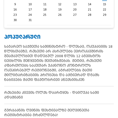
9
10
11
12
13
14
15
16
17
18
19
20
21
22
23
24
25
26
27
28
29
30
31
ᲞᲝᲞᲣᲚᲐᲠᲣᲚᲘ
საგარეო საქმეთა სამინისტრო - დღესაც, ოკუპაციის 18
წლისთავზე, რუსეთი არ ასრულებს ევროკავშირის
შუამავლობით დადებულ 2008 წლის 12 აგვისტოს
ცეცხლის შეწყვეტის შეთანხმებას. მეტიც, რუსეთი
აფართოებს საკუთარ უკანონო კონტროლს
ოკუპირებულ რეგიონებში, აგრძელებს მათი
მილიტარიზაციის პროცესს და აქტიურად დგამს
ნაბიჯებს მათი ფაქტობრივი ანექსიისკენ
რუსებმა კიევის ოლქს დაარტყეს - დაიღუპა სამი
ადამიანი
გურჯაანის ღვინის ფესტივალზე მეღვინეთა
რეგისტრაცია გრძელდება!